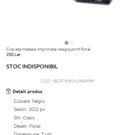
cravata matase imprimata neagra print floral
250
Lei
STOC INDISPONIBIL
COD:
VBCRTW9GN19849999
Detalii produs
Culoare:
Negru
Sezon:
2022 pv
Stil:
Clasic
Desen:
Floral
Dimensiune:
7 cm