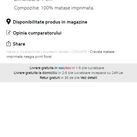
Compozitie:
100% matase imprimata
Disponibilitate produs in magazine
Opinia cumparatorului
Share
Haine si Incaltaminte
Accesorii barbati
CRAVATE
Cravata matase
imprimata neagra print floral
Livrare gratuita in
easy
box
in 1-5 zile lucratoare.
`
Livrare gratuita la domiciliu
in 2-5 zile lucratoare incepand cu 249 Lei
Retur gratuit
in 30 de zile
Vezi detalii