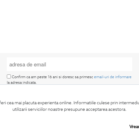
Confirm ca am peste 16 ani si doresc sa primesc
email-uri de informare
la adresa indicata.
feri cea mai placuta experienta online. Informatiile culese prin intermed
utilizarii serviciilor noastre presupune acceptarea acestora.
Vrea
MA ABONEZ