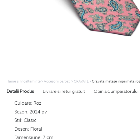
Haine si Incaltaminte
Accesorii barbati
CRAVATE
Cravata matase imprimata roz 
Detalii Produs
Livrare si retur gratuit
Opinia Cumparatorului
Culoare:
Roz
Sezon:
2024 pv
Stil:
Clasic
Desen:
Floral
Dimensiune:
7 cm