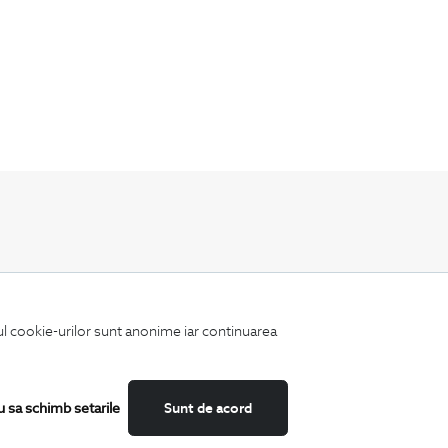
Fii mereu la curent cu noutatile noastre,
oferte speciale si trenduri in moda masculina.
iul cookie-urilor sunt anonime iar continuarea
u sa schimb setarile
Sunt de acord