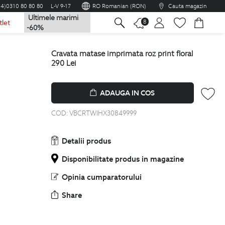
04)0310 80 80 80
L-V 9-17
RO Romanian (RON)
Cauta magazin
Ultimele marimi
na
8
tlet
-60%
cravata matase imprimata roz print floral
290
Lei
ADAUGA IN COS
COD:
VBCRTWIHX30849999
Detalii produs
Disponibilitate produs in magazine
Opinia cumparatorului
Share