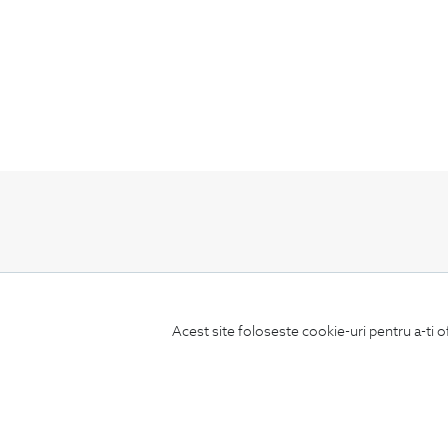
ABONEAZA-TE
LA NEWSLETTER
Acest site foloseste cookie-uri pentru a-ti o