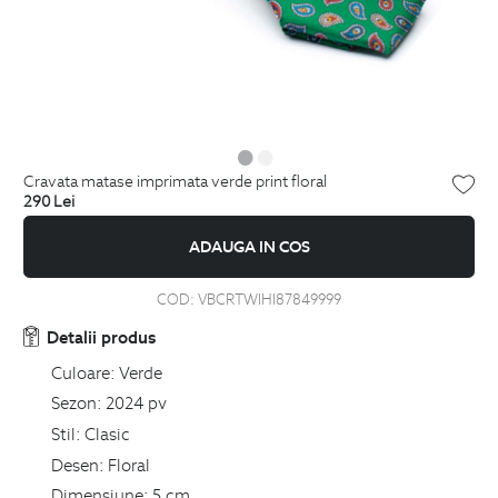
cravata matase imprimata verde print floral
290
Lei
ADAUGA IN COS
COD:
VBCRTWIHI87849999
Detalii produs
Culoare:
Verde
Sezon:
2024 pv
Stil:
Clasic
Desen:
Floral
Dimensiune:
5 cm