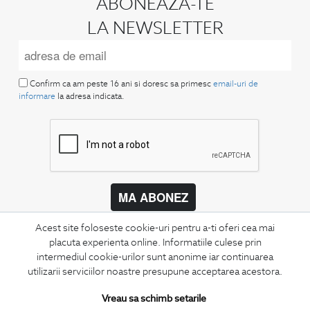
ABONEAZA-TE
LA NEWSLETTER
Confirm ca am peste 16 ani si doresc sa primesc
email-uri de
informare
la adresa indicata.
MA ABONEZ
Fii mereu la curent cu noutatile noastre,
Acest site foloseste cookie-uri pentru a-ti oferi cea mai
oferte speciale si trenduri in moda masculina.
placuta experienta online. Informatiile culese prin
intermediul cookie-urilor sunt anonime iar continuarea
CONCIERGE
utilizarii serviciilor noastre presupune acceptarea acestora.
Termeni si conditii
Vreau sa schimb setarile
Schimburi si retur