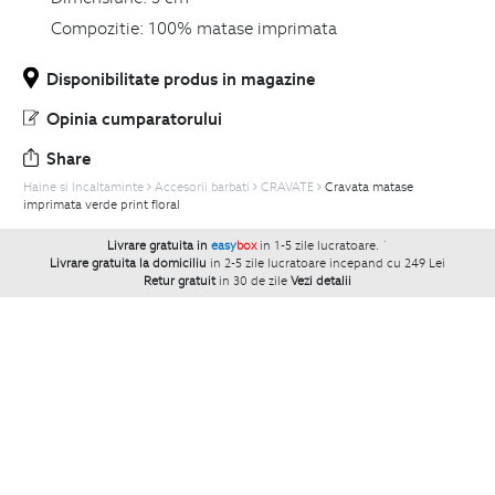
Compozitie:
100% matase imprimata
Disponibilitate produs in magazine
Opinia cumparatorului
Share
Haine si Incaltaminte
Accesorii barbati
CRAVATE
Cravata matase
imprimata verde print floral
Livrare gratuita in
easy
box
in 1-5 zile lucratoare.
`
Livrare gratuita la domiciliu
in 2-5 zile lucratoare incepand cu 249 Lei
Retur gratuit
in 30 de zile
Vezi detalii