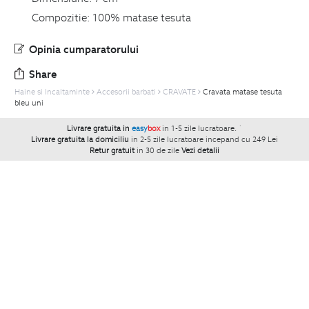
Compozitie:
100% matase tesuta
Opinia cumparatorului
Share
Haine si Incaltaminte
Accesorii barbati
CRAVATE
Cravata matase tesuta
bleu uni
Livrare gratuita in
easy
box
in 1-5 zile lucratoare.
`
Livrare gratuita la domiciliu
in 2-5 zile lucratoare incepand cu 249 Lei
Retur gratuit
in 30 de zile
Vezi detalii