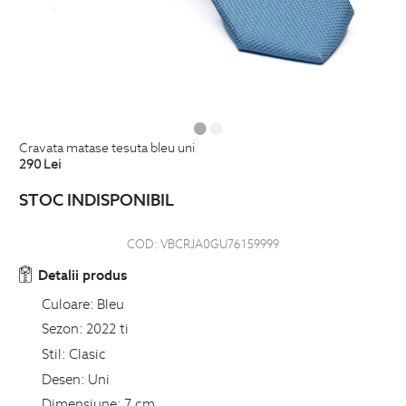
cravata matase tesuta bleu uni
290
Lei
STOC INDISPONIBIL
COD:
VBCRJA0GU76159999
Detalii produs
Culoare:
Bleu
Sezon:
2022 ti
Stil:
Clasic
Desen:
Uni
Dimensiune:
7 cm