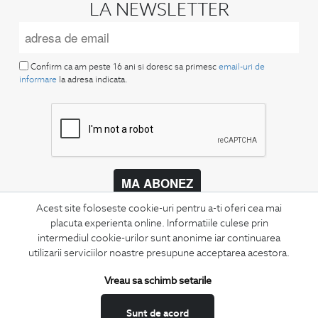
LA NEWSLETTER
Confirm ca am peste 16 ani si doresc sa primesc
email-uri de
informare
la adresa indicata.
MA ABONEZ
Acest site foloseste cookie-uri pentru a-ti oferi cea mai
Fii mereu la curent cu noutatile noastre,
placuta experienta online. Informatiile culese prin
oferte speciale si trenduri in moda masculina.
intermediul cookie-urilor sunt anonime iar continuarea
utilizarii serviciilor noastre presupune acceptarea acestora.
CONCIERGE
Termeni si conditii
Vreau sa schimb setarile
Schimburi si retur
Sunt de acord
Securitatea datelor