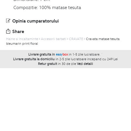
Compozitie:
100% matase tesuta
Opinia cumparatorului
Share
Haine si Incaltaminte
Accesorii barbati
CRAVATE
Cravata matase tesuta
bleumarin print floral
Livrare gratuita in
easy
box
in 1-5 zile lucratoare.
`
Livrare gratuita la domiciliu
in 2-5 zile lucratoare incepand cu 249 Lei
Retur gratuit
in 30 de zile
Vezi detalii