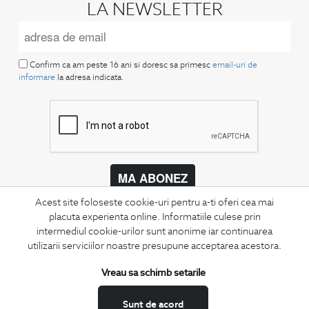
LA NEWSLETTER
Confirm ca am peste 16 ani si doresc sa primesc
email-uri de
informare
la adresa indicata.
MA ABONEZ
Acest site foloseste cookie-uri pentru a-ti oferi cea mai
Fii mereu la curent cu noutatile noastre,
placuta experienta online. Informatiile culese prin
oferte speciale si trenduri in moda masculina.
intermediul cookie-urilor sunt anonime iar continuarea
utilizarii serviciilor noastre presupune acceptarea acestora.
CONCIERGE
Termeni si conditii
Vreau sa schimb setarile
Schimburi si retur
Sunt de acord
Securitatea datelor