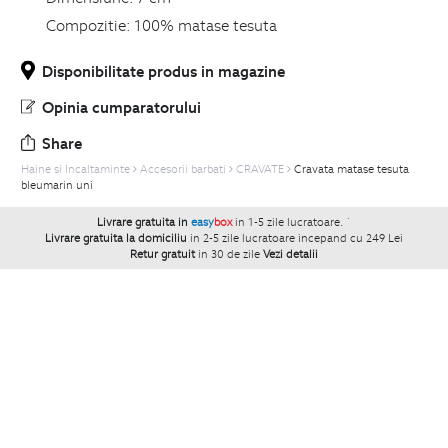
Compozitie:
100% matase tesuta
Disponibilitate produs in magazine
Opinia cumparatorului
Share
Haine si Incaltaminte
Accesorii barbati
CRAVATE
Cravata matase tesuta
bleumarin uni
Livrare gratuita in
easy
box
in 1-5 zile lucratoare.
`
Livrare gratuita la domiciliu
in 2-5 zile lucratoare incepand cu 249 Lei
Retur gratuit
in 30 de zile
Vezi detalii