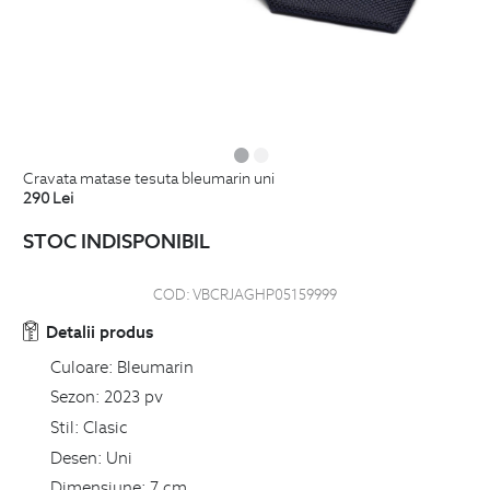
cravata matase tesuta bleumarin uni
290
Lei
STOC INDISPONIBIL
COD:
VBCRJAGHP05159999
Detalii produs
Culoare:
Bleumarin
Sezon:
2023 pv
Stil:
Clasic
Desen:
Uni
Dimensiune:
7 cm