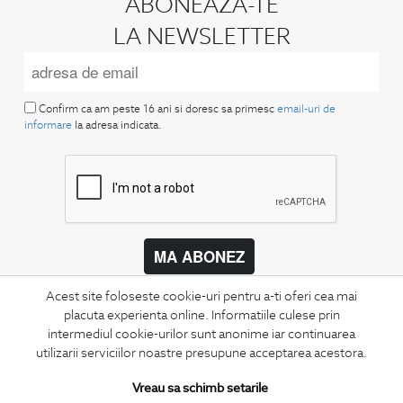
ABONEAZA-TE
LA NEWSLETTER
Confirm ca am peste 16 ani si doresc sa primesc
email-uri de
informare
la adresa indicata.
MA ABONEZ
Fii mereu la curent cu noutatile noastre,
Acest site foloseste cookie-uri pentru a-ti oferi cea mai
oferte speciale si trenduri in moda masculina.
placuta experienta online. Informatiile culese prin
intermediul cookie-urilor sunt anonime iar continuarea
CONCIERGE
utilizarii serviciilor noastre presupune acceptarea acestora.
Termeni si conditii
Vreau sa schimb setarile
Schimburi si retur