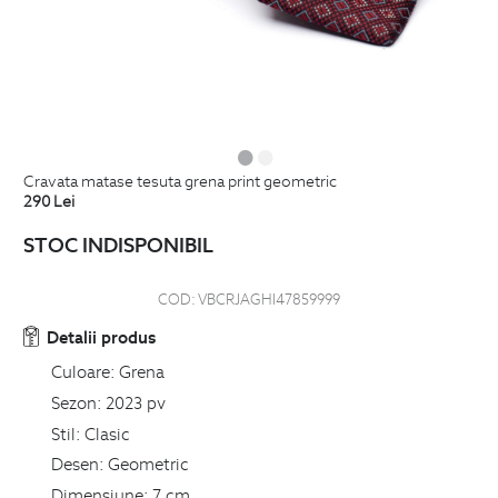
cravata matase tesuta grena print geometric
290
Lei
STOC INDISPONIBIL
COD:
VBCRJAGHI47859999
Detalii produs
Culoare:
Grena
Sezon:
2023 pv
Stil:
Clasic
Desen:
Geometric
Dimensiune:
7 cm