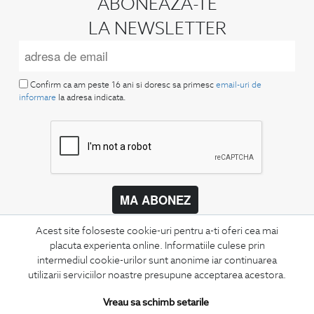
ABONEAZA-TE
LA NEWSLETTER
Confirm ca am peste 16 ani si doresc sa primesc
email-uri de
informare
la adresa indicata.
MA ABONEZ
Fii mereu la curent cu noutatile noastre,
Acest site foloseste cookie-uri pentru a-ti oferi cea mai
oferte speciale si trenduri in moda masculina.
placuta experienta online. Informatiile culese prin
intermediul cookie-urilor sunt anonime iar continuarea
CONCIERGE
utilizarii serviciilor noastre presupune acceptarea acestora.
Termeni si conditii
Vreau sa schimb setarile
Schimburi si retur