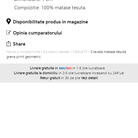
Compozitie:
100% matase tesuta
Disponibilitate produs in magazine
Opinia cumparatorului
Share
Haine si Incaltaminte
Accesorii barbati
CRAVATE
Cravata matase tesuta
grena print geometric
Livrare gratuita in
easy
box
in 1-5 zile lucratoare.
`
Livrare gratuita la domiciliu
in 2-5 zile lucratoare incepand cu 249 Lei
Retur gratuit
in 30 de zile
Vezi detalii