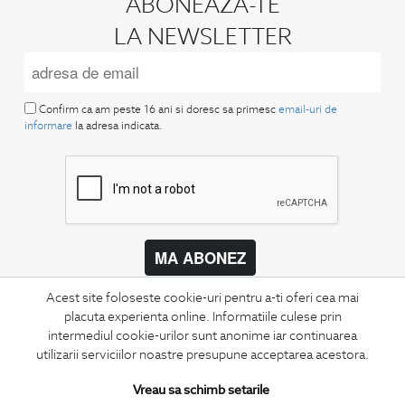
ABONEAZA-TE
LA NEWSLETTER
Confirm ca am peste 16 ani si doresc sa primesc
email-uri de
informare
la adresa indicata.
MA ABONEZ
Fii mereu la curent cu noutatile noastre,
Acest site foloseste cookie-uri pentru a-ti oferi cea mai
oferte speciale si trenduri in moda masculina.
placuta experienta online. Informatiile culese prin
intermediul cookie-urilor sunt anonime iar continuarea
CONCIERGE
utilizarii serviciilor noastre presupune acceptarea acestora.
Termeni si conditii
Vreau sa schimb setarile
Schimburi si retur