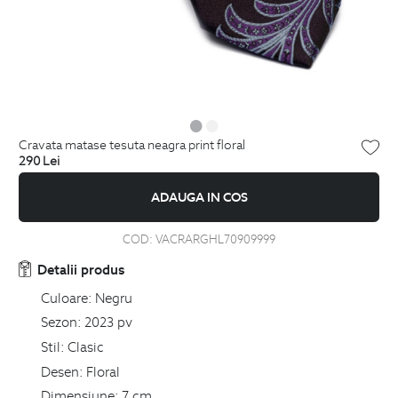
cravata matase tesuta neagra print floral
290
Lei
ADAUGA IN COS
COD:
VACRARGHL70909999
Detalii produs
Culoare:
Negru
Sezon:
2023 pv
Stil:
Clasic
Desen:
Floral
Dimensiune:
7 cm