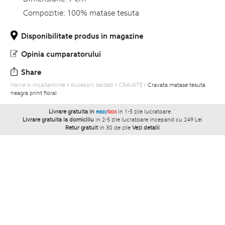
Compozitie:
100% matase tesuta
Disponibilitate produs in magazine
Opinia cumparatorului
Share
Haine si Incaltaminte
Accesorii barbati
CRAVATE
Cravata matase tesuta
neagra print floral
Livrare gratuita in
easy
box
in 1-5 zile lucratoare.
`
Livrare gratuita la domiciliu
in 2-5 zile lucratoare incepand cu 249 Lei
Retur gratuit
in 30 de zile
Vezi detalii