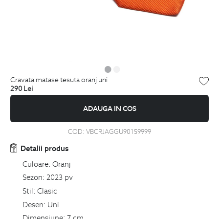
cravata matase tesuta oranj uni
290
Lei
ADAUGA IN COS
COD:
VBCRJAGGU90159999
Detalii produs
Culoare:
Oranj
Sezon:
2023 pv
Stil:
Clasic
Desen:
Uni
Dimensiune:
7 cm