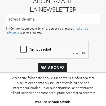
ABONEAZA-TE
LA NEWSLETTER
Confirm ca am peste 16 ani si doresc sa primesc
email-uri de
informare
la adresa indicata.
MA ABONEZ
Fii mereu la curent cu noutatile noastre,
Acest site foloseste cookie-uri pentru a-ti oferi cea mai
oferte speciale si trenduri in moda masculina.
placuta experienta online. Informatiile culese prin
intermediul cookie-urilor sunt anonime iar continuarea
CONCIERGE
utilizarii serviciilor noastre presupune acceptarea acestora.
Termeni si conditii
Vreau sa schimb setarile
Schimburi si retur