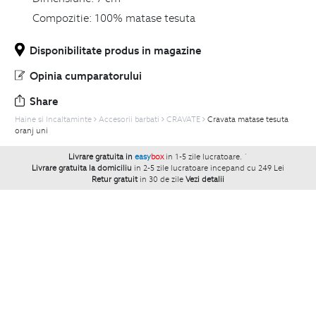
Compozitie:
100% matase tesuta
Disponibilitate produs in magazine
Opinia cumparatorului
Share
Haine si Incaltaminte
Accesorii barbati
CRAVATE
Cravata matase tesuta
oranj uni
Livrare gratuita in
easy
box
in 1-5 zile lucratoare.
`
Livrare gratuita la domiciliu
in 2-5 zile lucratoare incepand cu 249 Lei
Retur gratuit
in 30 de zile
Vezi detalii