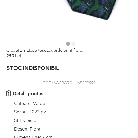
cravata matase tesuta verde print floral
290
Lei
STOC INDISPONIBIL
COD:
VACRARGHL65899999
Detalii produs
Culoare:
Verde
Sezon:
2023 pv
Stil:
Clasic
Desen:
Floral
Dimensiune:
7 cm