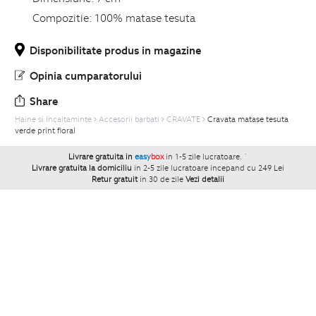
Compozitie:
100% matase tesuta
Disponibilitate produs in magazine
Opinia cumparatorului
Share
Haine si Incaltaminte
Accesorii barbati
CRAVATE
Cravata matase tesuta
verde print floral
Livrare gratuita in
easy
box
in 1-5 zile lucratoare.
`
Livrare gratuita la domiciliu
in 2-5 zile lucratoare incepand cu 249 Lei
Retur gratuit
in 30 de zile
Vezi detalii