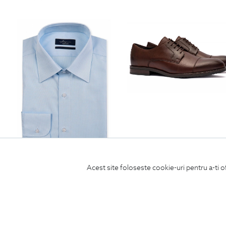
camasa bleu
pantofi maro piele naturala
Acest site foloseste cookie-uri pentru a-ti o
520
Lei
550
Lei
| -60% Off
220
Lei