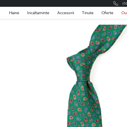
(0
Romania
Roma
Haine
Incaltaminte
Accesorii
Tinute
Oferte
Ou