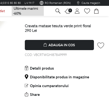
04)0310 80 80 80
L-V 9-17
RO Romanian (RON)
Cauta magazin
Ultimele marimi
na
9
tlet
-60%
cravata matase tesuta verde print floral
290
Lei
ADAUGA IN COS
COD:
VBCRTWGHI87849999
Detalii produs
Disponibilitate produs in magazine
Opinia cumparatorului
Share