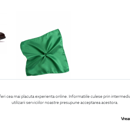
batista verde matase
feri cea mai placuta experienta online. Informatiile culese prin intermed
120
Lei
utilizarii serviciilor noastre presupune acceptarea acestora.
Vrea