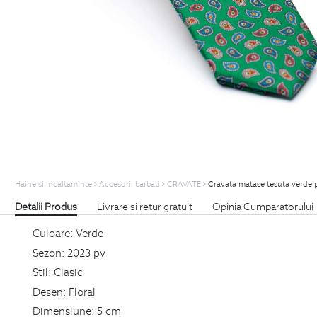
Haine si Incaltaminte
Accesorii barbati
CRAVATE
Cravata matase tesuta verde pr
Detalii Produs
Livrare si retur gratuit
Opinia Cumparatorului
Culoare:
Verde
Sezon:
2023 pv
Stil:
Clasic
Desen:
Floral
Dimensiune:
5 cm