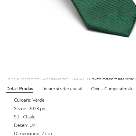
Haine si Incaltaminte
Accesorii barbati
CRAVATE
Cravata matase tesuta verde 
Detalii Produs
Livrare si retur gratuit
Opinia Cumparatorului
Culoare:
Verde
Sezon:
2023 pv
Stil:
Clasic
Desen:
Uni
Dimensiune:
7 cm