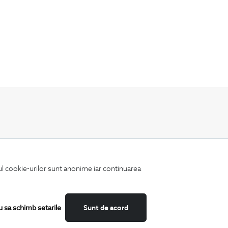
Fii mereu la curent cu noutatile noastre,
oferte speciale si trenduri in moda masculina.
iul cookie-urilor sunt anonime iar continuarea
u sa schimb setarile
Sunt de acord