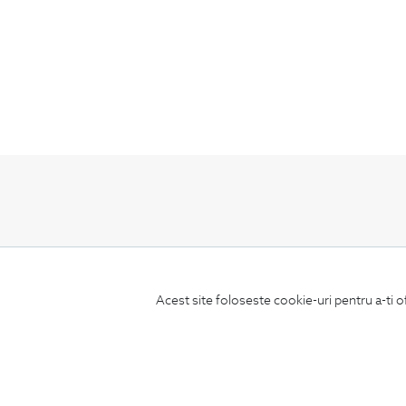
ABONEAZA-TE
LA NEWSLETTER
Acest site foloseste cookie-uri pentru a-ti o