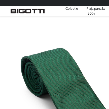
Colectie
Plaja pana la
In
-50%