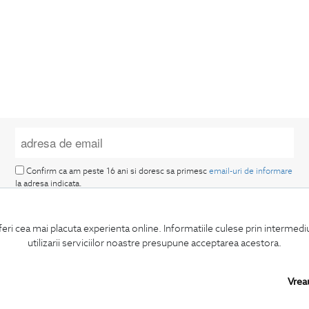
Confirm ca am peste 16 ani si doresc sa primesc
email-uri de informare
la adresa indicata.
feri cea mai placuta experienta online. Informatiile culese prin intermed
utilizarii serviciilor noastre presupune acceptarea acestora.
Vrea
MA ABONEZ