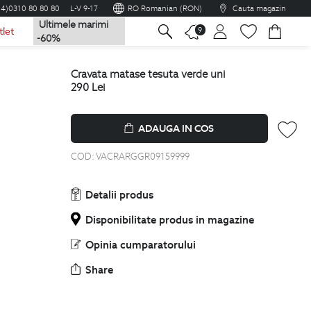
04)0310 80 80 80
L-V 9-17
RO Romanian (RON)
Cauta magazin
Ultimele marimi
na
9
tlet
-60%
cravata matase tesuta verde uni
290
Lei
ADAUGA IN COS
COD:
VACRARGGR09159999
Detalii produs
Disponibilitate produs in magazine
Opinia cumparatorului
Share