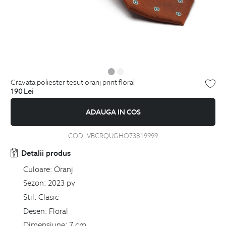
cravata poliester tesut oranj print floral
190
Lei
ADAUGA IN COS
COD:
VBCRQUGHO73819999
Detalii produs
Culoare:
Oranj
Sezon:
2023 pv
Stil:
Clasic
Desen:
Floral
Dimensiune:
7 cm