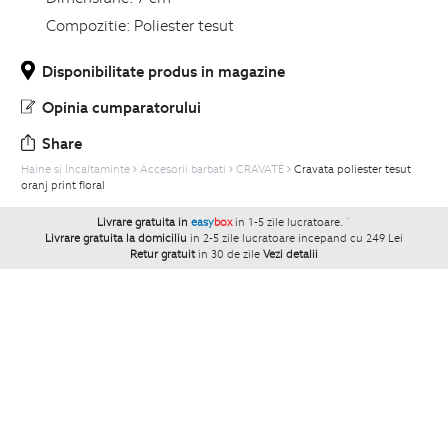
Compozitie:
Poliester tesut
Disponibilitate produs in magazine
Opinia cumparatorului
Share
Haine si Incaltaminte
Accesorii barbati
CRAVATE
Cravata poliester tesut
oranj print floral
Livrare gratuita in
easy
box
in 1-5 zile lucratoare.
`
Livrare gratuita la domiciliu
in 2-5 zile lucratoare incepand cu 249 Lei
Retur gratuit
in 30 de zile
Vezi detalii