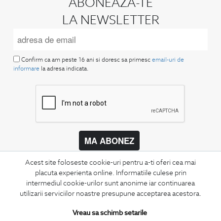
ABONEAZA-TE
LA NEWSLETTER
Confirm ca am peste 16 ani si doresc sa primesc
email-uri de
informare
la adresa indicata.
MA ABONEZ
Fii mereu la curent cu noutatile noastre,
Acest site foloseste cookie-uri pentru a-ti oferi cea mai
oferte speciale si trenduri in moda masculina.
placuta experienta online. Informatiile culese prin
intermediul cookie-urilor sunt anonime iar continuarea
CONCIERGE
utilizarii serviciilor noastre presupune acceptarea acestora.
Termeni si conditii
Vreau sa schimb setarile
Schimburi si retur