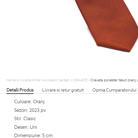
Haine si Incaltaminte
Accesorii barbati
CRAVATE
Cravata poliester tesut oranj 
Detalii Produs
Livrare si retur gratuit
Opinia Cumparatorului
Culoare:
Oranj
Sezon:
2023 pv
Stil:
Clasic
Desen:
Uni
Dimensiune:
5 cm