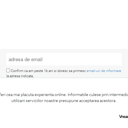
Confirm ca am peste 16 ani si doresc sa primesc
email-uri de informare
la adresa indicata.
feri cea mai placuta experienta online. Informatiile culese prin intermed
utilizarii serviciilor noastre presupune acceptarea acestora.
Vrea
MA ABONEZ