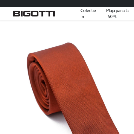
Colectie
Plaja pana la
In
-50%