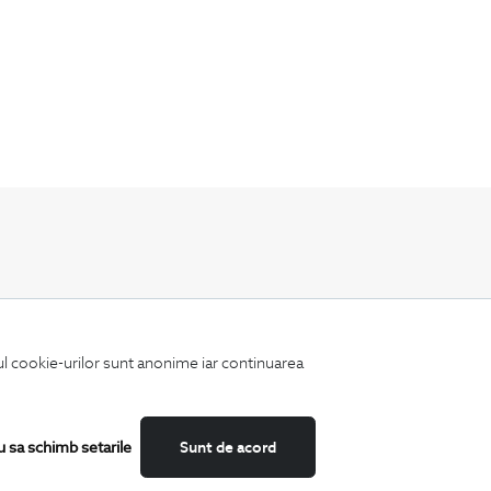
Fii mereu la curent cu noutatile noastre,
oferte speciale si trenduri in moda masculina.
iul cookie-urilor sunt anonime iar continuarea
u sa schimb setarile
Sunt de acord