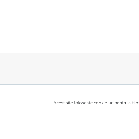
ABONEAZA-TE
LA NEWSLETTER
Acest site foloseste cookie-uri pentru a-ti o