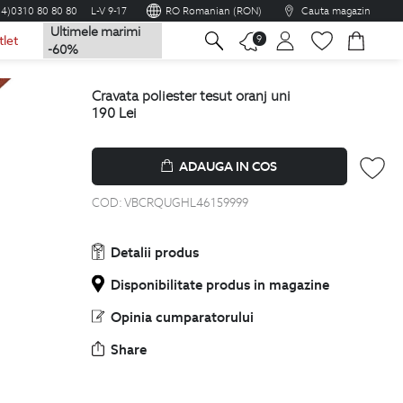
04)0310 80 80 80
L-V 9-17
RO Romanian (RON)
Cauta magazin
Ultimele marimi
na
9
tlet
-60%
cravata poliester tesut oranj uni
190
Lei
ADAUGA IN COS
COD:
VBCRQUGHL46159999
Detalii produs
Disponibilitate produs in magazine
Opinia cumparatorului
Share