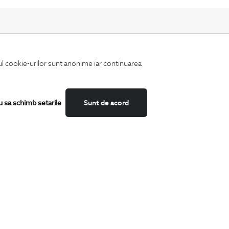
iul cookie-urilor sunt anonime iar continuarea
Fii mereu la curent cu noutatile noastre,
oferte speciale si trenduri in moda masculina.
u sa schimb setarile
Sunt de acord
CATEGORII
Camasi
Tricouri
Sacouri
Costume
Incaltaminte