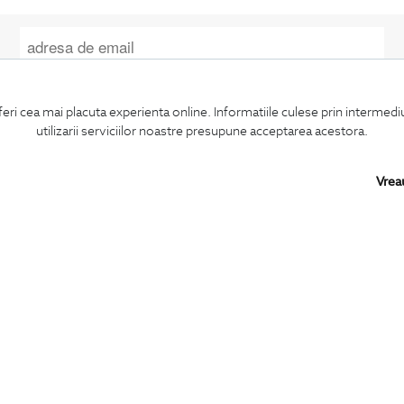
Confirm ca am peste 16 ani si doresc sa primesc
email-uri de informare
la adresa indicata.
feri cea mai placuta experienta online. Informatiile culese prin intermed
utilizarii serviciilor noastre presupune acceptarea acestora.
Vrea
MA ABONEZ
BIGOTTI
SHARE
Contact
Facebook
Magazine
LinkedIn
Cariere
Twitter
Intrebari frecvente
Pinterest
Preturi retusuri
Instagram