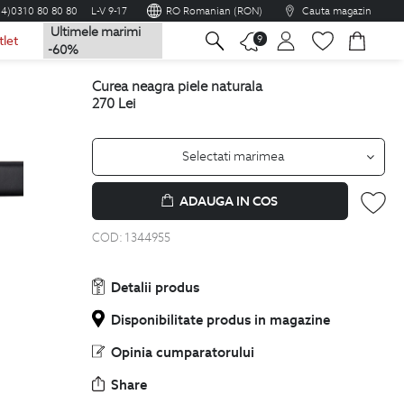
04)0310 80 80 80
L-V 9-17
RO Romanian (RON)
Cauta magazin
Ultimele marimi
na
9
tlet
-60%
curea neagra piele naturala
270
Lei
Selectati marimea
ADAUGA IN COS
COD:
1344955
Detalii produs
Disponibilitate produs in magazine
Opinia cumparatorului
Share