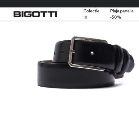
Colectie
Plaja pana la
In
-50%