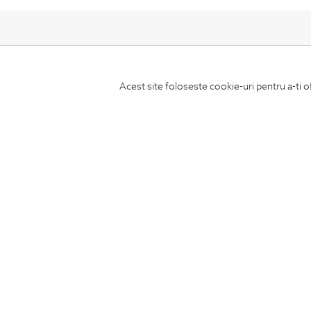
Acest site foloseste cookie-uri pentru a-ti o
ABONEAZA-TE
LA NEWSLETTER
CONCIERGE
Termeni si conditii
Schimburi si retur
Securitatea datelor
Feedback site
ANPC