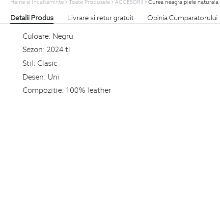
Haine si Incaltaminte
Toate Produsele
ACCESORII
Curea neagra piele naturala
Detalii Produs
Livrare si retur gratuit
Opinia Cumparatorului
Culoare:
Negru
Sezon:
2024 ti
Stil:
Clasic
Desen:
Uni
Compozitie:
100% leather