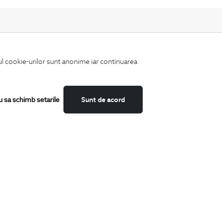
iul cookie-urilor sunt anonime iar continuarea
Fii mereu la curent cu noutatile noastre,
oferte speciale si trenduri in moda masculina.
u sa schimb setarile
Sunt de acord
CATEGORII
Camasi
Tricouri
Sacouri
Costume
Incaltaminte