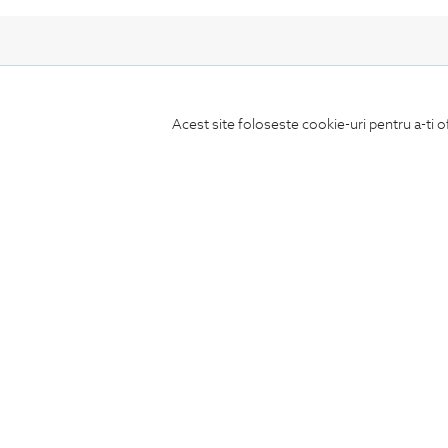
Acest site foloseste cookie-uri pentru a-ti o
ABONEAZA-TE
LA NEWSLETTER
CONCIERGE
Termeni si conditii
Schimburi si retur
Securitatea datelor
Feedback site
ANPC