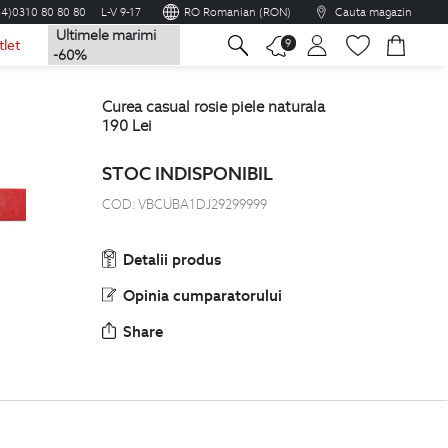
04)0310 80 80 80
L-V 9-17
RO Romanian (RON)
Cauta magazin
Ultimele marimi
na
9
tlet
-60%
curea casual rosie piele naturala
190
Lei
STOC INDISPONIBIL
COD:
VBCUBA1DJ29299999
Detalii produs
Opinia cumparatorului
Share