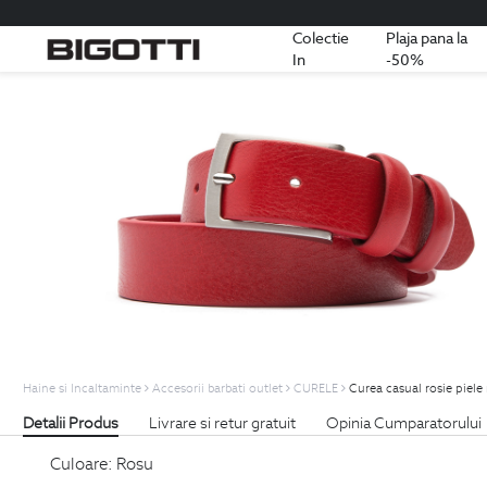
Colectie
Plaja pana la
In
-50%
Haine si Incaltaminte
Accesorii barbati outlet
CURELE
Curea casual rosie piele
Detalii Produs
Livrare si retur gratuit
Opinia Cumparatorului
Culoare:
Rosu