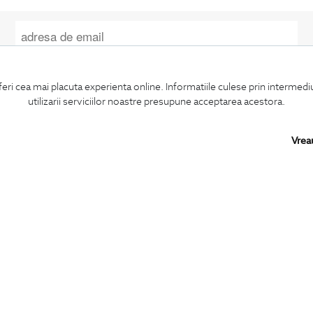
Confirm ca am peste 16 ani si doresc sa primesc
email-uri de informare
la adresa indicata.
feri cea mai placuta experienta online. Informatiile culese prin intermed
utilizarii serviciilor noastre presupune acceptarea acestora.
Vrea
MA ABONEZ
BIGOTTI
SHARE
Contact
Facebook
Magazine
LinkedIn
Cariere
Twitter
Intrebari frecvente
Pinterest
Preturi retusuri
Instagram