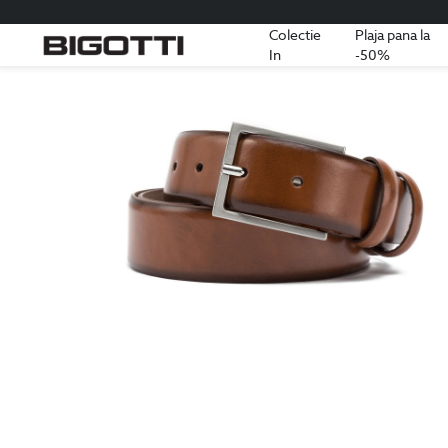
Colectie
Plaja pana la
In
-50%