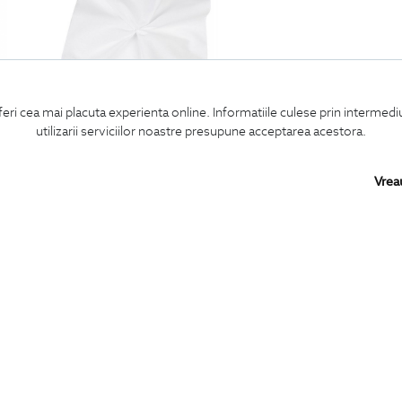
feri cea mai placuta experienta online. Informatiile culese prin intermed
utilizarii serviciilor noastre presupune acceptarea acestora.
ral
batista alba bumbac
120
Lei
Vrea
Confirm ca am peste 16 ani si doresc sa primesc
email-uri de informare