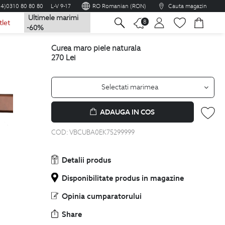
04)0310 80 80 80
L-V 9-17
RO Romanian (RON)
Cauta magazin
Ultimele marimi
na
8
tlet
-60%
curea maro piele naturala
270
Lei
Selectati marimea
ADAUGA IN COS
COD:
VBCUBA0EK75299999
Detalii produs
Disponibilitate produs in magazine
Opinia cumparatorului
Share