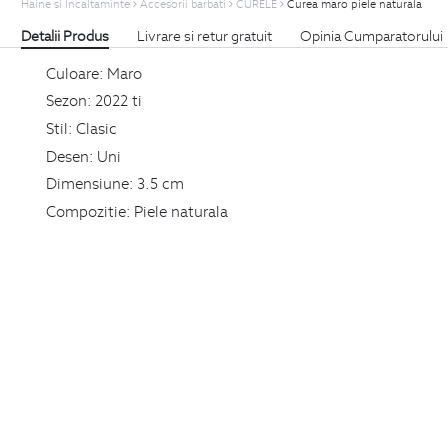
Haine si Incaltaminte
Accesorii barbati
CURELE
Curea maro piele naturala
Detalii Produs
Livrare si retur gratuit
Opinia Cumparatorului
Culoare:
Maro
Sezon:
2022 ti
Stil:
Clasic
Desen:
Uni
Dimensiune:
3.5 cm
Compozitie:
Piele naturala