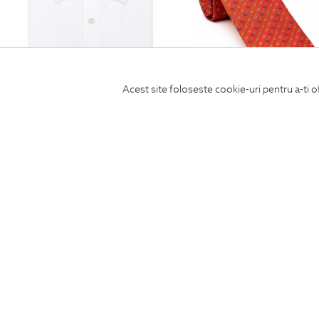
Acest site foloseste cookie-uri pentru a-ti o
camasa slim alba uni
cravata poliester tesut oranj print flo
450
Lei
190
Lei