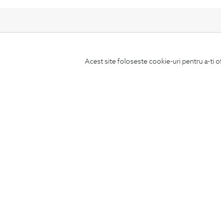
Acest site foloseste cookie-uri pentru a-ti o
ABONEAZA-TE
LA NEWSLETTER
CONCIERGE
Termeni si conditii
Schimburi si retur
Securitatea datelor
Feedback site
ANPC