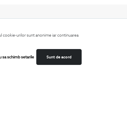
iul cookie-urilor sunt anonime iar continuarea
Fii mereu la curent cu noutatile noastre,
oferte speciale si trenduri in moda masculina.
u sa schimb setarile
Sunt de acord
CATEGORII
Camasi
Tricouri
Sacouri
Costume
Incaltaminte