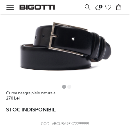
8
curea neagra piele naturala
270
Lei
STOC INDISPONIBIL
COD:
VBCUBA9EK72299999