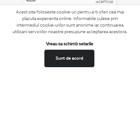
Acest site foloseste cookie-uri pentru a-ti oferi cea mai
placuta experienta online. Informatiile culese prin
MA ABONEZ
intermediul cookie-urilor sunt anonime iar continuarea
utilizarii serviciilor noastre presupune acceptarea acestora.
Fii mereu la curent cu noutatile noastre,
oferte speciale si trenduri in moda masculina.
Vreau sa schimb setarile
CONCIERGE
Sunt de acord
Termeni si conditii
Schimburi si retur
Securitatea datelor
Feedback site
ANPC
SOL
BIGOTTI
Contact
Magazine