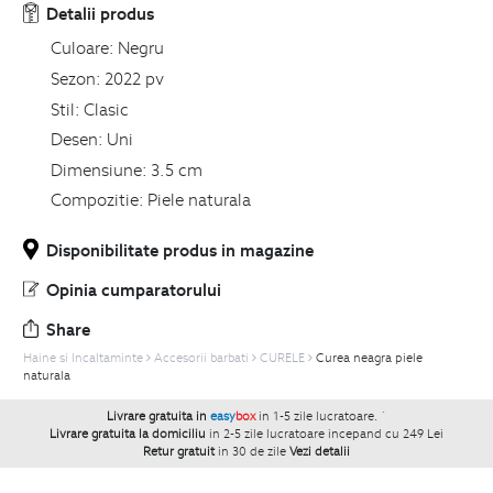
Detalii produs
Culoare:
Negru
Sezon:
2022 pv
Stil:
Clasic
Desen:
Uni
Dimensiune:
3.5 cm
Compozitie:
Piele naturala
Disponibilitate produs in magazine
Opinia cumparatorului
Share
Haine si Incaltaminte
Accesorii barbati
CURELE
Curea neagra piele
naturala
Livrare gratuita in
easy
box
in 1-5 zile lucratoare.
`
Livrare gratuita la domiciliu
in 2-5 zile lucratoare incepand cu 249 Lei
Retur gratuit
in 30 de zile
Vezi detalii