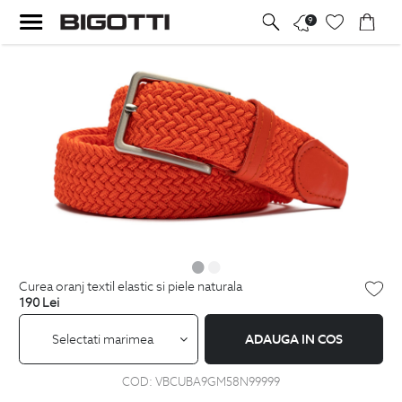
9
curea oranj textil elastic si piele naturala
190
Lei
Selectati marimea
ADAUGA IN COS
COD:
VBCUBA9GM58N99999