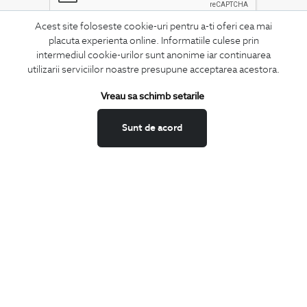
Acest site foloseste cookie-uri pentru a-ti oferi cea mai
placuta experienta online. Informatiile culese prin
MA ABONEZ
intermediul cookie-urilor sunt anonime iar continuarea
utilizarii serviciilor noastre presupune acceptarea acestora.
Fii mereu la curent cu noutatile noastre,
oferte speciale si trenduri in moda masculina.
Vreau sa schimb setarile
CONCIERGE
Sunt de acord
Termeni si conditii
Schimburi si retur
Securitatea datelor
Feedback site
ANPC
SOL
BIGOTTI
Contact
Magazine