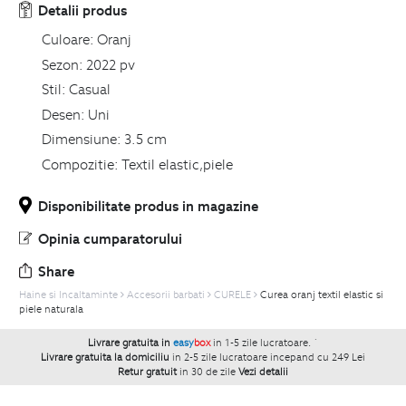
Detalii produs
Culoare:
Oranj
Sezon:
2022 pv
Stil:
Casual
Desen:
Uni
Dimensiune:
3.5 cm
Compozitie:
Textil elastic,piele
Disponibilitate produs in magazine
Opinia cumparatorului
Share
Haine si Incaltaminte
Accesorii barbati
CURELE
Curea oranj textil elastic si
piele naturala
Livrare gratuita in
easy
box
in 1-5 zile lucratoare.
`
Livrare gratuita la domiciliu
in 2-5 zile lucratoare incepand cu 249 Lei
Retur gratuit
in 30 de zile
Vezi detalii