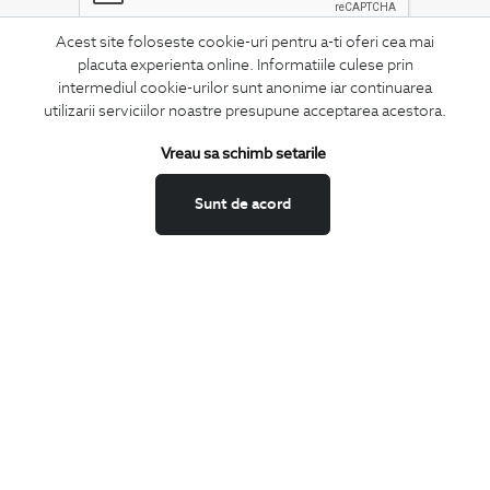
Acest site foloseste cookie-uri pentru a-ti oferi cea mai
placuta experienta online. Informatiile culese prin
MA ABONEZ
intermediul cookie-urilor sunt anonime iar continuarea
utilizarii serviciilor noastre presupune acceptarea acestora.
Fii mereu la curent cu noutatile noastre,
oferte speciale si trenduri in moda masculina.
Vreau sa schimb setarile
CONCIERGE
Sunt de acord
Termeni si conditii
Schimburi si retur
Securitatea datelor
Feedback site
ANPC
SOL
BIGOTTI
Contact
Magazine