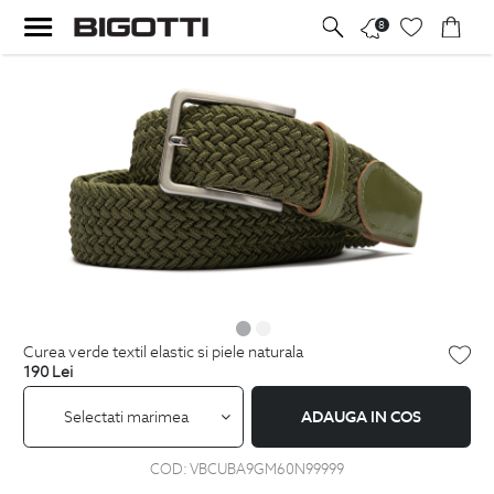
8
curea verde textil elastic si piele naturala
190
Lei
Selectati marimea
ADAUGA IN COS
COD:
VBCUBA9GM60N99999