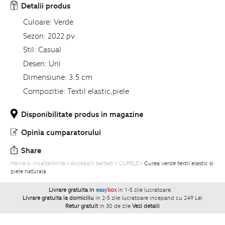
Detalii produs
Culoare:
Verde
Sezon:
2022 pv
Stil:
Casual
Desen:
Uni
Dimensiune:
3.5 cm
Compozitie:
Textil elastic,piele
Disponibilitate produs in magazine
Opinia cumparatorului
Share
Haine si Incaltaminte
Accesorii barbati
CURELE
Curea verde textil elastic si
piele naturala
Livrare gratuita in
easy
box
in 1-5 zile lucratoare.
`
Livrare gratuita la domiciliu
in 2-5 zile lucratoare incepand cu 249 Lei
Retur gratuit
in 30 de zile
Vezi detalii