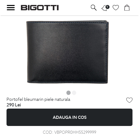
9
portofel bleumarin piele naturala
290
Lei
ADAUGA IN COS
COD:
VBPOPR0HH55299999