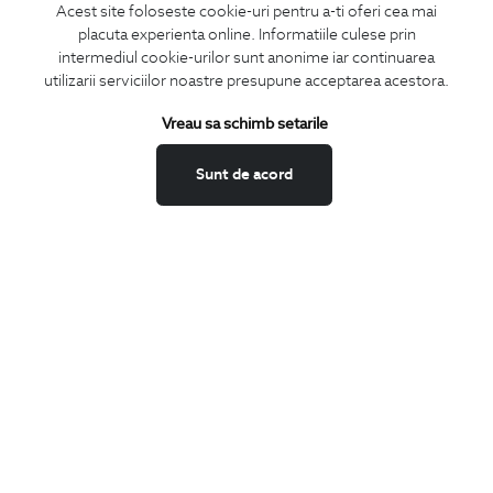
Acest site foloseste cookie-uri pentru a-ti oferi cea mai
placuta experienta online. Informatiile culese prin
MA ABONEZ
intermediul cookie-urilor sunt anonime iar continuarea
utilizarii serviciilor noastre presupune acceptarea acestora.
Fii mereu la curent cu noutatile noastre,
oferte speciale si trenduri in moda masculina.
Vreau sa schimb setarile
CONCIERGE
Sunt de acord
Termeni si conditii
Schimburi si retur
Securitatea datelor
Feedback site
ANPC
SOL
BIGOTTI
Contact
Magazine