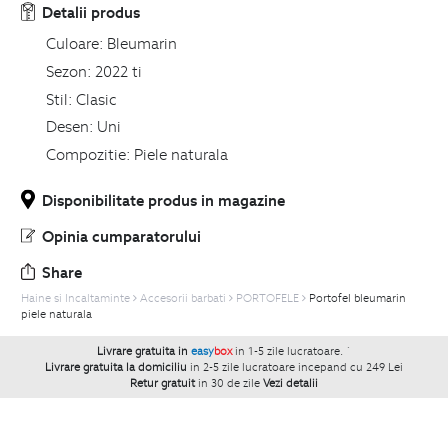
Detalii produs
Culoare:
Bleumarin
Sezon:
2022 ti
Stil:
Clasic
Desen:
Uni
Compozitie:
Piele naturala
Disponibilitate produs in magazine
Opinia cumparatorului
Share
Haine si Incaltaminte
Accesorii barbati
PORTOFELE
Portofel bleumarin
piele naturala
Livrare gratuita in
easy
box
in 1-5 zile lucratoare.
`
Livrare gratuita la domiciliu
in 2-5 zile lucratoare incepand cu 249 Lei
Retur gratuit
in 30 de zile
Vezi detalii