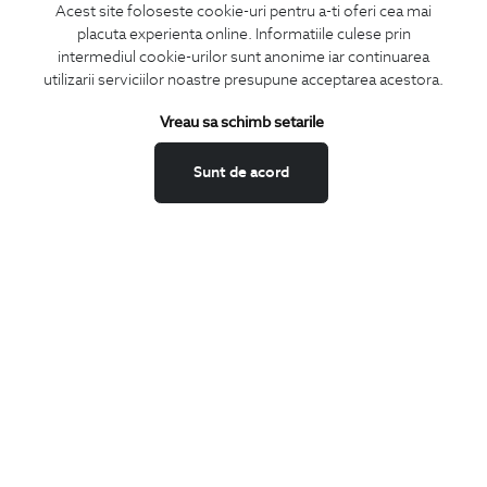
Acest site foloseste cookie-uri pentru a-ti oferi cea mai
placuta experienta online. Informatiile culese prin
MA ABONEZ
intermediul cookie-urilor sunt anonime iar continuarea
utilizarii serviciilor noastre presupune acceptarea acestora.
Fii mereu la curent cu noutatile noastre,
oferte speciale si trenduri in moda masculina.
Vreau sa schimb setarile
CONCIERGE
Sunt de acord
Termeni si conditii
Schimburi si retur
Securitatea datelor
Feedback site
ANPC
SOL
BIGOTTI
Contact
Magazine