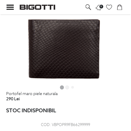
9
portofel maro piele naturala
290
Lei
STOC INDISPONIBIL
COD:
VBPOPR9FB66299999