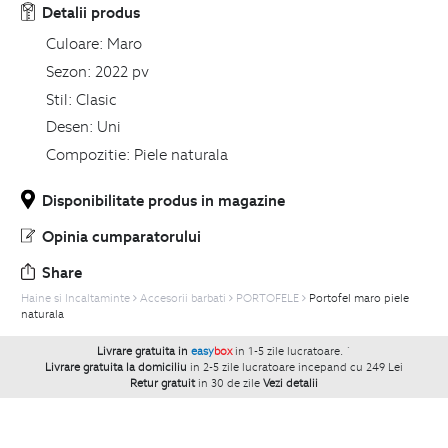
Detalii produs
Culoare:
Maro
Sezon:
2022 pv
Stil:
Clasic
Desen:
Uni
Compozitie:
Piele naturala
Disponibilitate produs in magazine
Opinia cumparatorului
Share
Haine si Incaltaminte
Accesorii barbati
PORTOFELE
Portofel maro piele
naturala
Livrare gratuita in
easy
box
in 1-5 zile lucratoare.
`
Livrare gratuita la domiciliu
in 2-5 zile lucratoare incepand cu 249 Lei
Retur gratuit
in 30 de zile
Vezi detalii