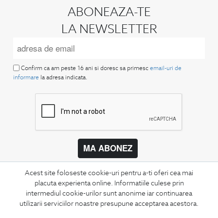
ABONEAZA-TE
LA NEWSLETTER
Confirm ca am peste 16 ani si doresc sa primesc
email-uri de
informare
la adresa indicata.
MA ABONEZ
Fii mereu la curent cu noutatile noastre,
Acest site foloseste cookie-uri pentru a-ti oferi cea mai
oferte speciale si trenduri in moda masculina.
placuta experienta online. Informatiile culese prin
intermediul cookie-urilor sunt anonime iar continuarea
CONCIERGE
utilizarii serviciilor noastre presupune acceptarea acestora.
Termeni si conditii