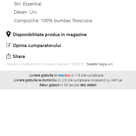
Stil:
Essential
Desen:
Uni
Compozitie:
100% bumbac filoscozia
Disponibilitate produs in magazine
Opinia cumparatorului
Share
Haine si Incaltaminte
Accesorii barbati
SOSETE
Sosete negre uni
Livrare gratuita in
easy
box
in 1-5 zile lucratoare.
`
Livrare gratuita la domiciliu
in 2-5 zile lucratoare incepand cu 249 Lei
Retur gratuit
in 30 de zile
Vezi detalii