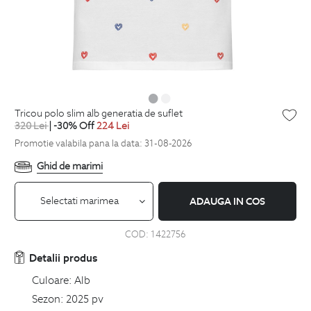
tricou polo slim alb generatia de suflet
320
Lei
| -30% Off
224
Lei
Promotie valabila pana la data: 31-08-2026
Ghid de marimi
Selectati marimea
ADAUGA IN COS
COD:
1422756
Detalii produs
Culoare:
Alb
Sezon:
2025 pv