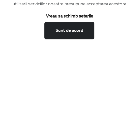
utilizarii serviciilor noastre presupune acceptarea acestora.
Termeni si conditii
Schimburi si retur
Vreau sa schimb setarile
Securitatea datelor
Sunt de acord
Feedback site
ANPC
SOL
BIGOTTI
Contact
Magazine
Cariere
Intrebari frecvente
Preturi retusuri
Sitemap
SHARE