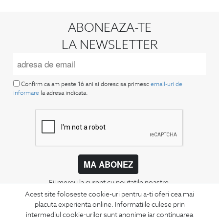
ABONEAZA-TE
LA NEWSLETTER
Confirm ca am peste 16 ani si doresc sa primesc
email-uri de
informare
la adresa indicata.
MA ABONEZ
Fii mereu la curent cu noutatile noastre,
oferte speciale si trenduri in moda masculina.
Acest site foloseste cookie-uri pentru a-ti oferi cea mai
placuta experienta online. Informatiile culese prin
intermediul cookie-urilor sunt anonime iar continuarea
CONCIERGE