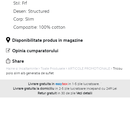
Stil:
Frf
Desen:
Structured
Corp:
Slim
Compozitie:
100% cotton
Disponibilitate produs in magazine
Opinia cumparatorului
Share
Haine si Incaltaminte
Toate Produsele
ARTICOLE PROMOTIONALE
Tricou
polo slim alb generatia de suflet
Livrare gratuita in
easy
box
in 1-5 zile lucratoare.
`
Livrare gratuita la domiciliu
in 2-5 zile lucratoare incepand cu 249 Lei
Retur gratuit
in 30 de zile
Vezi detalii