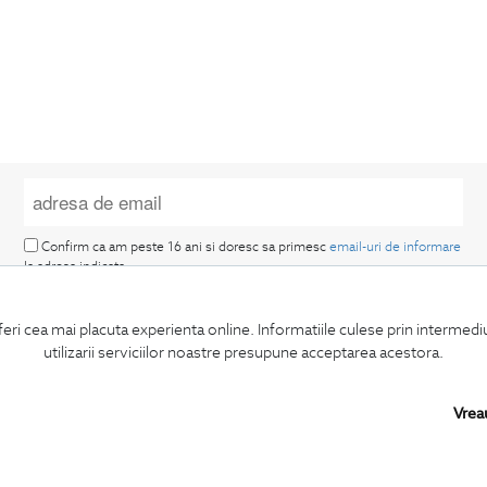
Confirm ca am peste 16 ani si doresc sa primesc
email-uri de informare
la adresa indicata.
feri cea mai placuta experienta online. Informatiile culese prin intermed
utilizarii serviciilor noastre presupune acceptarea acestora.
Vrea
MA ABONEZ