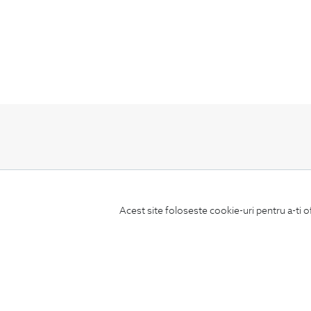
ABONEAZA-TE
LA NEWSLETTER
Acest site foloseste cookie-uri pentru a-ti o