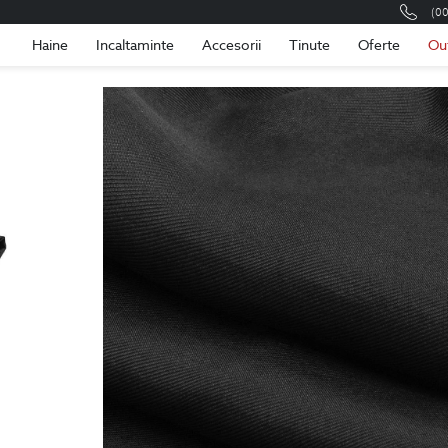
(0
Romania
Roma
Haine
Incaltaminte
Accesorii
Tinute
Oferte
Ou