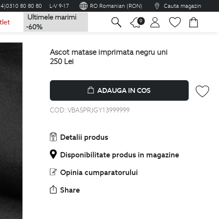
04)0310 80 80 80
L-V 9-17
RO Romanian (RON)
Cauta magazin
Ultimele marimi
na
9
tlet
-60%
ascot matase imprimata negru uni
250
Lei
ADAUGA IN COS
COD:
VBASPRJGY13999999
Detalii produs
Disponibilitate produs in magazine
Opinia cumparatorului
Share