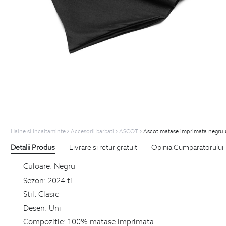
Haine si Incaltaminte
Accesorii barbati
ASCOT
Ascot matase imprimata negru 
Detalii Produs
Livrare si retur gratuit
Opinia Cumparatorului
Culoare:
Negru
Sezon:
2024 ti
Stil:
Clasic
Desen:
Uni
Compozitie:
100% matase imprimata