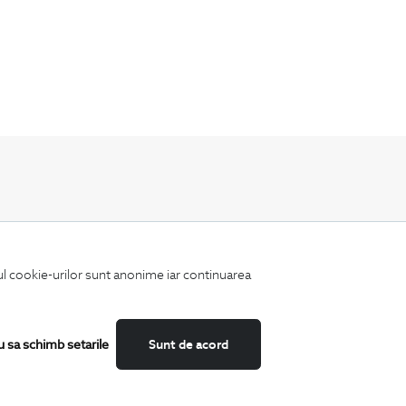
Fii mereu la curent cu noutatile noastre,
oferte speciale si trenduri in moda masculina.
iul cookie-urilor sunt anonime iar continuarea
u sa schimb setarile
Sunt de acord