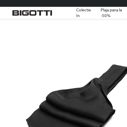
Colectie
Plaja pana la
In
-50%