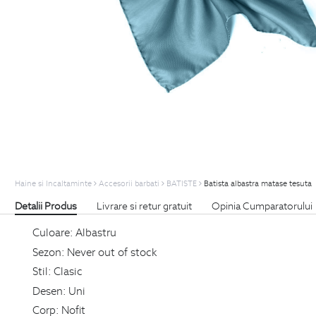
Haine si Incaltaminte
Accesorii barbati
BATISTE
Batista albastra matase tesuta
Detalii Produs
Livrare si retur gratuit
Opinia Cumparatorului
Culoare:
Albastru
Sezon:
Never out of stock
Stil:
Clasic
Desen:
Uni
Corp:
Nofit