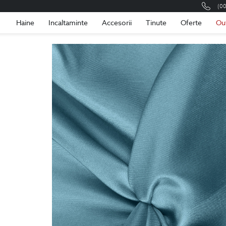
(0
Romania
Roma
Haine
Incaltaminte
Accesorii
Tinute
Oferte
Ou