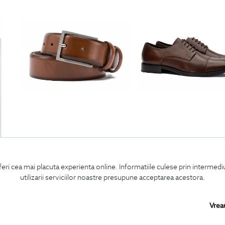
curea maro piele naturala
pantofi maro piele natu
feri cea mai placuta experienta online. Informatiile culese prin intermed
270
Lei
690
Lei
utilizarii serviciilor noastre presupune acceptarea acestora.
Vrea