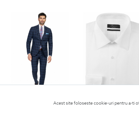
costum slim conti bleumarin carouri
camasa slim alba uni
Acest site foloseste cookie-uri pentru a-ti o
2250
Lei
450
Lei