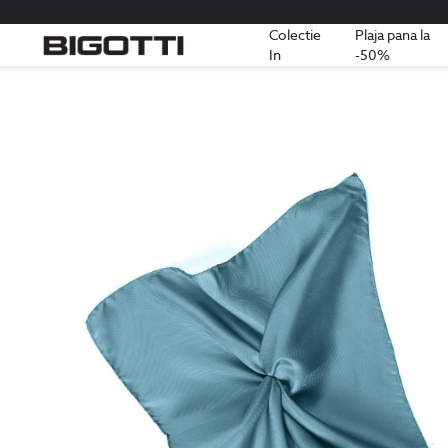
Colectie
Plaja pana la
In
-50%