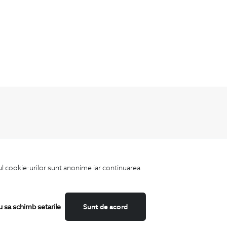
Fii mereu la curent cu noutatile noastre,
oferte speciale si trenduri in moda masculina.
iul cookie-urilor sunt anonime iar continuarea
u sa schimb setarile
Sunt de acord