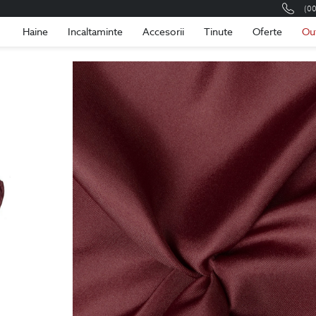
(0
Romania
Roma
Haine
Incaltaminte
Accesorii
Tinute
Oferte
Ou