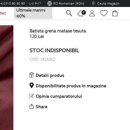
04)0310 80 80 80
L-V 9-17
RO Romanian (RON)
Cauta magazin
Ultimele marimi
na
9
tlet
-60%
batista grena matase tesuta
120
Lei
STOC INDISPONIBIL
COD:
1423262
Detalii produs
Disponibilitate produs in magazine
Opinia cumparatorului
Share