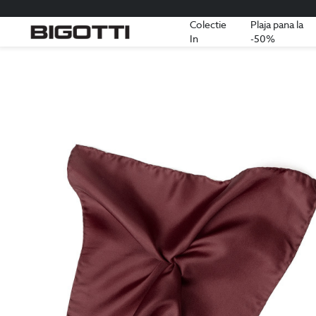
Colectie
Plaja pana la
In
-50%