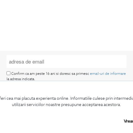
Confirm ca am peste 16 ani si doresc sa primesc
email-uri de informare
la adresa indicata.
feri cea mai placuta experienta online. Informatiile culese prin intermed
utilizarii serviciilor noastre presupune acceptarea acestora.
Vrea
MA ABONEZ