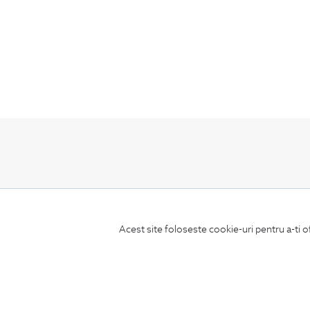
ABONEAZA-TE
LA NEWSLETTER
Acest site foloseste cookie-uri pentru a-ti o