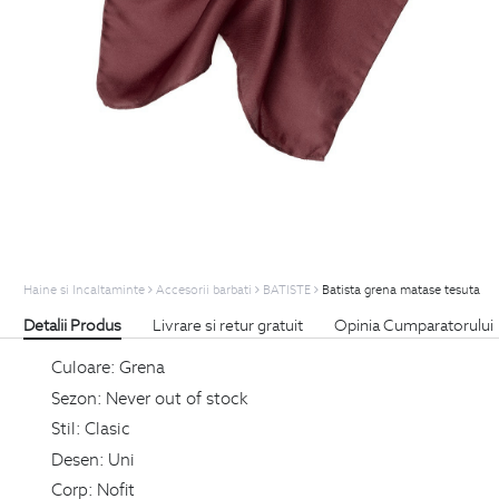
Haine si Incaltaminte
Accesorii barbati
BATISTE
Batista grena matase tesuta
Detalii Produs
Livrare si retur gratuit
Opinia Cumparatorului
Culoare:
Grena
Sezon:
Never out of stock
Stil:
Clasic
Desen:
Uni
Corp:
Nofit