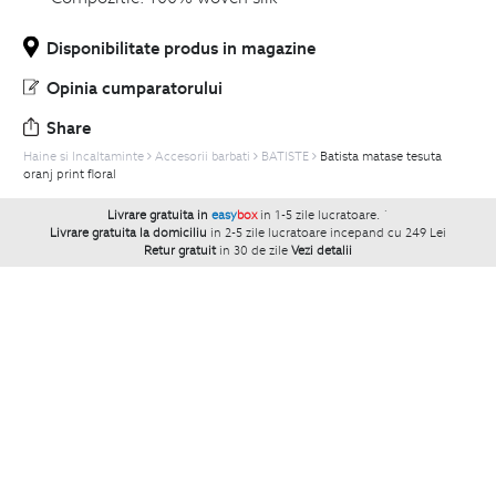
Disponibilitate produs in magazine
Opinia cumparatorului
Share
Haine si Incaltaminte
Accesorii barbati
BATISTE
Batista matase tesuta
oranj print floral
Livrare gratuita in
easy
box
in 1-5 zile lucratoare.
`
Livrare gratuita la domiciliu
in 2-5 zile lucratoare incepand cu 249 Lei
Retur gratuit
in 30 de zile
Vezi detalii