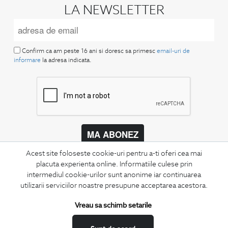
LA NEWSLETTER
Confirm ca am peste 16 ani si doresc sa primesc
email-uri de
informare
la adresa indicata.
MA ABONEZ
Acest site foloseste cookie-uri pentru a-ti oferi cea mai
Fii mereu la curent cu noutatile noastre,
oferte speciale si trenduri in moda masculina.
placuta experienta online. Informatiile culese prin
intermediul cookie-urilor sunt anonime iar continuarea
utilizarii serviciilor noastre presupune acceptarea acestora.
CONCIERGE
Termeni si conditii
Vreau sa schimb setarile
Schimburi si retur