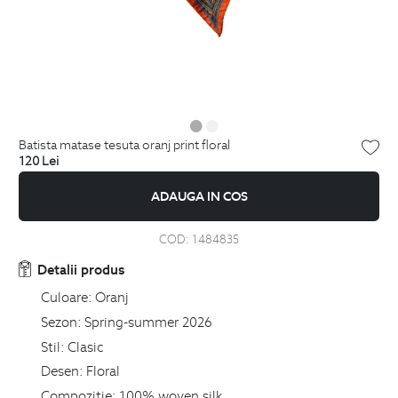
batista matase tesuta oranj print floral
120
Lei
ADAUGA IN COS
COD:
1484835
Detalii produs
Culoare:
Oranj
Sezon:
Spring-summer 2026
Stil:
Clasic
Desen:
Floral
Compozitie:
100% woven silk