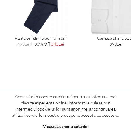
pantaloni slim bleumarin uni
camasa slim alba 
490
Lei
| -30% Off
343
Lei
390
Lei
Acest site foloseste cookie-uri pentru a-ti oferi cea mai
ABONEAZA-TE
placuta experienta online. Informatiile culese prin
LA NEWSLETTER
intermediul cookie-urilor sunt anonime iar continuarea
utilizarii serviciilor noastre presupune acceptarea acestora.
Vreau sa schimb setarile