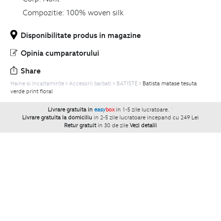
Compozitie:
100% woven silk
Disponibilitate produs in magazine
Opinia cumparatorului
Share
Haine si Incaltaminte
Accesorii barbati
BATISTE
Batista matase tesuta
verde print floral
Livrare gratuita in
easy
box
in 1-5 zile lucratoare.
`
Livrare gratuita la domiciliu
in 2-5 zile lucratoare incepand cu 249 Lei
Retur gratuit
in 30 de zile
Vezi detalii