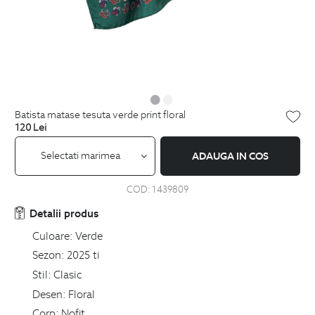
batista matase tesuta verde print floral
120
Lei
Selectati marimea
ADAUGA IN COS
COD:
1439809
Detalii produs
Culoare:
Verde
Sezon:
2025 ti
Stil:
Clasic
Desen:
Floral
Corp:
Nofit