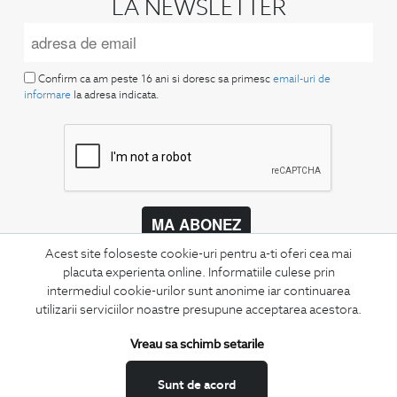
LA NEWSLETTER
Confirm ca am peste 16 ani si doresc sa primesc
email-uri de
informare
la adresa indicata.
MA ABONEZ
Acest site foloseste cookie-uri pentru a-ti oferi cea mai
Fii mereu la curent cu noutatile noastre,
placuta experienta online. Informatiile culese prin
oferte speciale si trenduri in moda masculina.
intermediul cookie-urilor sunt anonime iar continuarea
utilizarii serviciilor noastre presupune acceptarea acestora.
CONCIERGE
Termeni si conditii
Vreau sa schimb setarile
Schimburi si retur
Sunt de acord
Securitatea datelor