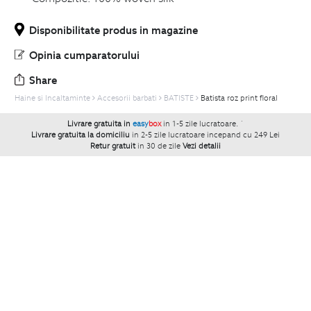
Disponibilitate produs in magazine
Opinia cumparatorului
Share
Haine si Incaltaminte
Accesorii barbati
BATISTE
Batista roz print floral
Livrare gratuita in
easy
box
in 1-5 zile lucratoare.
`
Livrare gratuita la domiciliu
in 2-5 zile lucratoare incepand cu 249 Lei
Retur gratuit
in 30 de zile
Vezi detalii