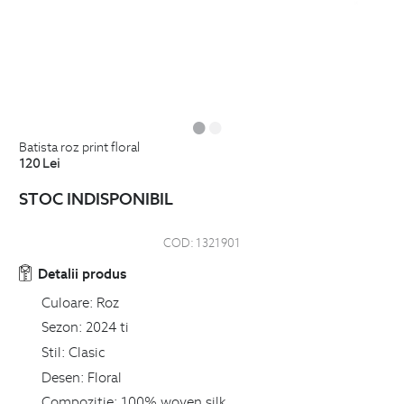
batista roz print floral
120
Lei
STOC INDISPONIBIL
COD:
1321901
Detalii produs
Culoare:
Roz
Sezon:
2024 ti
Stil:
Clasic
Desen:
Floral
Compozitie:
100% woven silk