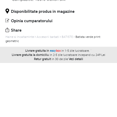
Disponibilitate produs in magazine
Opinia cumparatorului
Share
Haine si Incaltaminte
Accesorii barbati
BATISTE
Batista verde print
geometric
Livrare gratuita in
easy
box
in 1-5 zile lucratoare.
`
Livrare gratuita la domiciliu
in 2-5 zile lucratoare incepand cu 249 Lei
Retur gratuit
in 30 de zile
Vezi detalii