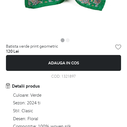
batista verde print geometric
120
Lei
ADAUGA IN COS
COD:
1321897
Detalii produs
Culoare:
Verde
Sezon:
2024 ti
Stil:
Clasic
Desen:
Floral
Compozitie:
100% woven silk