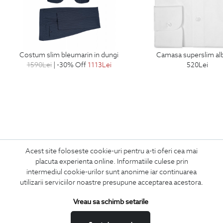
costum slim bleumarin in dungi
camasa superslim al
1590
Lei
| -30% Off
1113
Lei
520
Lei
Acest site foloseste cookie-uri pentru a-ti oferi cea mai
ABONEAZA-TE
placuta experienta online. Informatiile culese prin
intermediul cookie-urilor sunt anonime iar continuarea
LA NEWSLETTER
utilizarii serviciilor noastre presupune acceptarea acestora.
Vreau sa schimb setarile
Confirm ca am peste 16 ani si doresc sa primesc
email-uri de