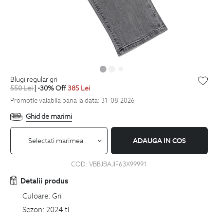
blugi regular gri
550
Lei
| -30% Off
385
Lei
Promotie valabila pana la data: 31-08-2026
Ghid de marimi
Selectati marimea
ADAUGA IN COS
COD:
VBBJBAJIF63X99991
Detalii produs
Culoare:
Gri
Sezon:
2024 ti