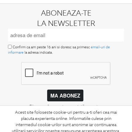
ABONEAZA-TE
LA NEWSLETTER
Confirm ca am peste 16 ani si doresc sa primesc
email-uri de
informare
la adresa indicata.
MA ABONEZ
Fii mereu la curent cu noutatile noastre,
Acest site foloseste cookie-uri pentru a-ti oferi cea mai
oferte speciale si trenduri in moda masculina.
placuta experienta online. Informatiile culese prin
intermediul cookie-urilor sunt anonime iar continuarea
CONCIERGE
utilizarii serviciilor noastre presupune acceptarea acestora.