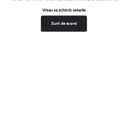
Termeni si conditii
Schimburi si retur
Vreau sa schimb setarile
Securitatea datelor
Sunt de acord
Feedback site
ANPC
SOL
BIGOTTI
Contact
Magazine
Cariere
Intrebari frecvente
Preturi retusuri
Sitemap
SHARE
Facebook