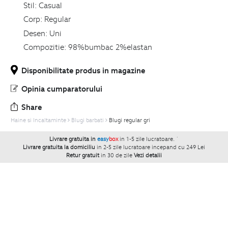
Stil:
Casual
Corp:
Regular
Desen:
Uni
Compozitie:
98%bumbac 2%elastan
Disponibilitate produs in magazine
Opinia cumparatorului
Share
Haine si Incaltaminte
Blugi barbati
Blugi regular gri
Livrare gratuita in
easy
box
in 1-5 zile lucratoare.
`
Livrare gratuita la domiciliu
in 2-5 zile lucratoare incepand cu 249 Lei
Retur gratuit
in 30 de zile
Vezi detalii