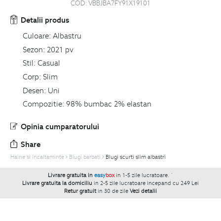
COD:
VBBJBA7FY91X19101
Detalii produs
Culoare:
Albastru
Sezon:
2021 pv
Stil:
Casual
Corp:
Slim
Desen:
Uni
Compozitie:
98% bumbac 2% elastan
Opinia cumparatorului
Share
Haine si Incaltaminte
Blugi barbati
Blugi scurti slim albastri
Livrare gratuita in
easy
box
in 1-5 zile lucratoare.
`
Livrare gratuita la domiciliu
in 2-5 zile lucratoare incepand cu 249 Lei
Retur gratuit
in 30 de zile
Vezi detalii