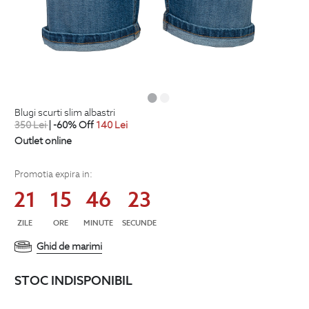
blugi scurti slim albastri
350
Lei
| -60% Off
140
Lei
Outlet online
Promotia expira in:
21
15
46
22
ZILE
ORE
MINUTE
SECUNDE
Ghid de marimi
STOC INDISPONIBIL