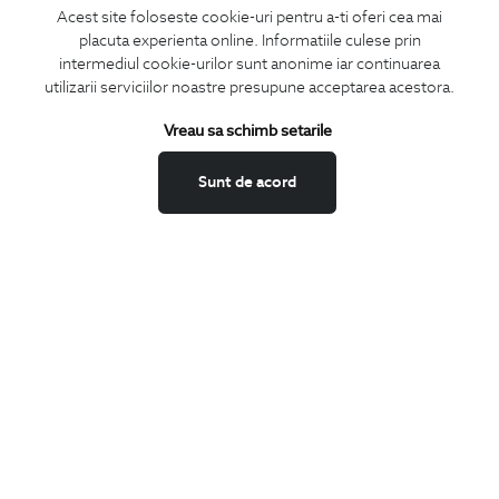
Acest site foloseste cookie-uri pentru a-ti oferi cea mai
placuta experienta online. Informatiile culese prin
CONCIERGE
intermediul cookie-urilor sunt anonime iar continuarea
Termeni si conditii
utilizarii serviciilor noastre presupune acceptarea acestora.
Schimburi si retur
Vreau sa schimb setarile
Securitatea datelor
Feedback site
Sunt de acord
ANPC
SOL
BIGOTTI
Contact
Magazine
Cariere
Intrebari frecvente
Preturi retusuri
Sitemap