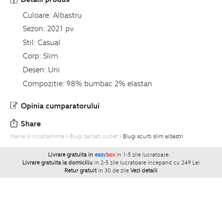
Culoare:
Albastru
Sezon:
2021 pv
Stil:
Casual
Corp:
Slim
Desen:
Uni
Compozitie:
98% bumbac 2% elastan
Opinia cumparatorului
Share
Haine si Incaltaminte
Blugi barbati outlet
Blugi scurti slim albastri
Livrare gratuita in
easy
box
in 1-5 zile lucratoare.
`
Livrare gratuita la domiciliu
in 2-5 zile lucratoare incepand cu 249 Lei
Retur gratuit
in 30 de zile
Vezi detalii