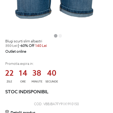
blugi scurti slim albastri
350
Lei
| -60% Off
140
Lei
Outlet online
Promotia expira in:
22
14
38
40
ZILE
ORE
MINUTE
SECUNDE
STOC INDISPONIBIL
COD:
VBBJBA7FY91X1910150
Detalii produs