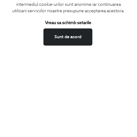
CONCIERGE
intermediul cookie-urilor sunt anonime iar continuarea
utilizarii serviciilor noastre presupune acceptarea acestora.
Termeni si conditii
Schimburi si retur
Vreau sa schimb setarile
Securitatea datelor
Feedback site
Sunt de acord
ANPC
SOL
BIGOTTI
Contact
Magazine
Cariere
Intrebari frecvente
Preturi retusuri
Sitemap
SHARE