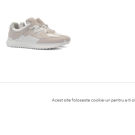
sneakers albi piele si textil
Acest site foloseste cookie-uri pentru a-ti o
690
Lei
| -55% Off
310.5
Lei