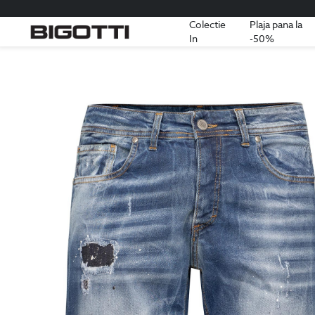
Colectie
Plaja pana la
In
-50%