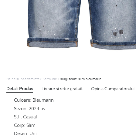
Haine si Incaltaminte
Bermude
Blugi scurti slim bleumarin
Detalii Produs
Livrare si retur gratuit
Opinia Cumparatorului
Culoare:
Bleumarin
Sezon:
2024 pv
Stil:
Casual
Corp:
Slim
Desen:
Uni