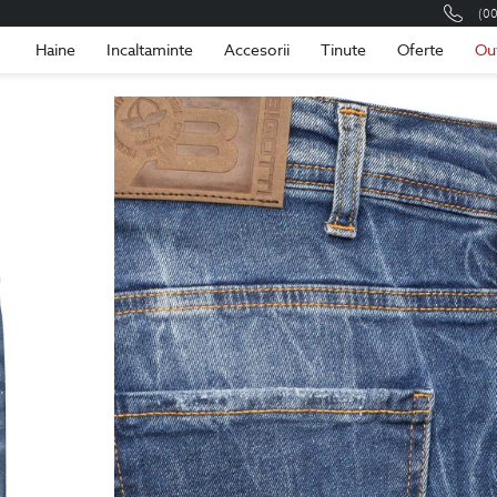
(0
Romania
Roma
Haine
Incaltaminte
Accesorii
Tinute
Oferte
Ou