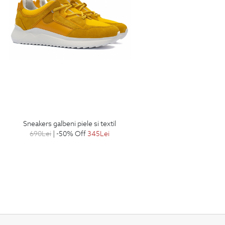
sneakers galbeni piele si textil
690
Lei
| -50% Off
345
Lei