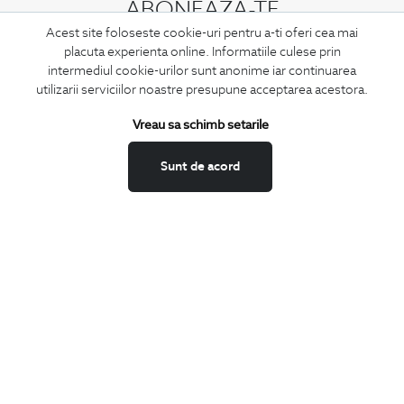
ABONEAZA-TE
Acest site foloseste cookie-uri pentru a-ti oferi cea mai
LA NEWSLETTER
placuta experienta online. Informatiile culese prin
intermediul cookie-urilor sunt anonime iar continuarea
utilizarii serviciilor noastre presupune acceptarea acestora.
Confirm ca am peste 16 ani si doresc sa primesc
email-uri de
Vreau sa schimb setarile
informare
la adresa indicata.
Sunt de acord
MA ABONEZ
Fii mereu la curent cu noutatile noastre,
oferte speciale si trenduri in moda masculina.
CONCIERGE
Termeni si conditii