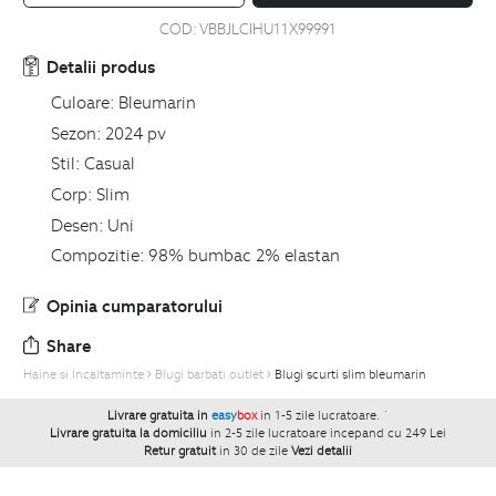
COD:
VBBJLCIHU11X99991
Detalii produs
Culoare:
Bleumarin
Sezon:
2024 pv
Stil:
Casual
Corp:
Slim
Desen:
Uni
Compozitie:
98% bumbac 2% elastan
Opinia cumparatorului
Share
Haine si Incaltaminte
Blugi barbati outlet
Blugi scurti slim bleumarin
Livrare gratuita in
easy
box
in 1-5 zile lucratoare.
`
Livrare gratuita la domiciliu
in 2-5 zile lucratoare incepand cu 249 Lei
Retur gratuit
in 30 de zile
Vezi detalii