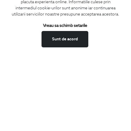
placuta experienta online. Informatiile culese prin
CONCIERGE
intermediul cookie-urilor sunt anonime iar continuarea
Termeni si conditii
utilizarii serviciilor noastre presupune acceptarea acestora.
Schimburi si retur
Vreau sa schimb setarile
Securitatea datelor
Feedback site
Sunt de acord
ANPC
SOL
BIGOTTI
Contact
Magazine
Cariere
Intrebari frecvente
Preturi retusuri
Sitemap