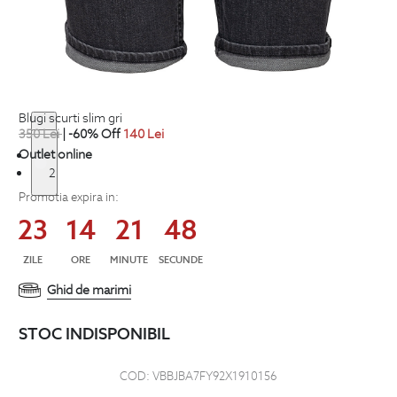
blugi scurti slim gri
350
Lei
| -60% Off
140
Lei
Outlet online
1
2
Promotia expira in:
23
14
21
48
ZILE
ORE
MINUTE
SECUNDE
Ghid de marimi
STOC INDISPONIBIL
COD:
VBBJBA7FY92X1910156