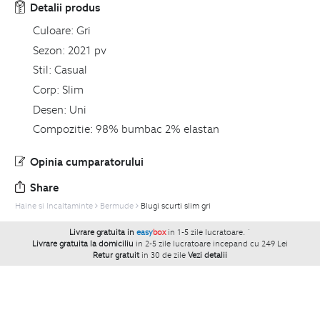
Detalii produs
Culoare:
Gri
Sezon:
2021 pv
Stil:
Casual
Corp:
Slim
Desen:
Uni
Compozitie:
98% bumbac 2% elastan
Opinia cumparatorului
Share
Haine si Incaltaminte
Bermude
Blugi scurti slim gri
Livrare gratuita in
easy
box
in 1-5 zile lucratoare.
`
Livrare gratuita la domiciliu
in 2-5 zile lucratoare incepand cu 249 Lei
Retur gratuit
in 30 de zile
Vezi detalii