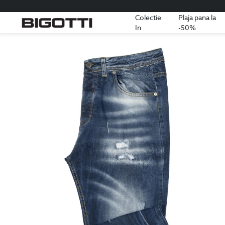
Colectie
Plaja pana la
In
-50%