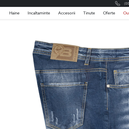
(0
Romania
Roma
Haine
Incaltaminte
Accesorii
Tinute
Oferte
Ou