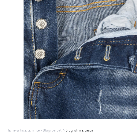
Haine si Incaltaminte
Blugi barbati
Blugi slim albastri