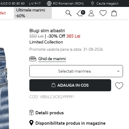
04)0310 80 80 80
L-V 9-17
RO Romanian (RON)
Cauta magazin
Ultimele marimi
na
9
tlet
-60%
blugi slim albastri
550
Lei
| -30% Off
385
Lei
Limited Collection
Promotie valabila pana la data: 31-08-2026
Ghid de marimi
Selectati marimea
ADAUGA IN COS
COD:
VBBJLCJIC82X99991
Detalii produs
Disponibilitate produs in magazine