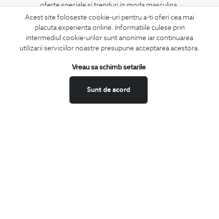
oferte speciale si trenduri in moda masculina.
Acest site foloseste cookie-uri pentru a-ti oferi cea mai
placuta experienta online. Informatiile culese prin
CONCIERGE
intermediul cookie-urilor sunt anonime iar continuarea
Termeni si conditii
utilizarii serviciilor noastre presupune acceptarea acestora.
Schimburi si retur
Vreau sa schimb setarile
Securitatea datelor
Feedback site
Sunt de acord
ANPC
SOL
BIGOTTI
Contact
Magazine
Cariere
Intrebari frecvente
Preturi retusuri
Sitemap