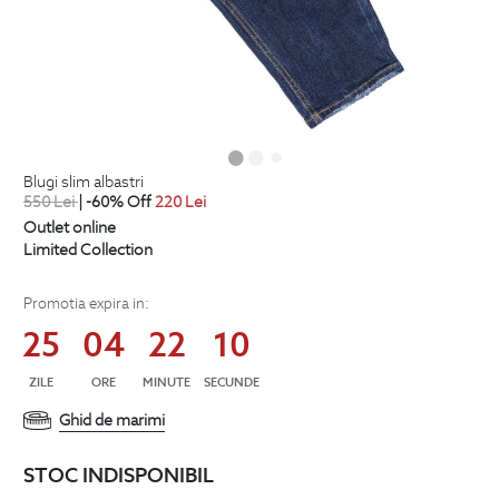
blugi slim albastri
550
Lei
| -60% Off
220
Lei
Outlet online
Limited Collection
Promotia expira in:
25
04
22
09
ZILE
ORE
MINUTE
SECUNDE
Ghid de marimi
STOC INDISPONIBIL