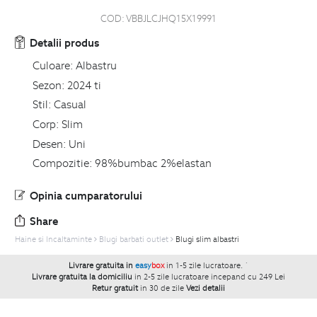
COD:
VBBJLCJHQ15X19991
Detalii produs
Culoare:
Albastru
Sezon:
2024 ti
Stil:
Casual
Corp:
Slim
Desen:
Uni
Compozitie:
98%bumbac 2%elastan
Opinia cumparatorului
Share
Haine si Incaltaminte
Blugi barbati outlet
Blugi slim albastri
Livrare gratuita in
easy
box
in 1-5 zile lucratoare.
`
Livrare gratuita la domiciliu
in 2-5 zile lucratoare incepand cu 249 Lei
Retur gratuit
in 30 de zile
Vezi detalii