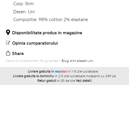
Corp:
Slim
Desen:
Uni
Compozitie:
98% cotton 2% elastane
Disponibilitate produs in magazine
Opinia cumparatorului
Share
Haine si Incaltaminte
Blugi barbati
Blugi slim albastri uni
Livrare gratuita in
easy
box
in 1-5 zile lucratoare.
`
Livrare gratuita la domiciliu
in 2-5 zile lucratoare incepand cu 249 Lei
Retur gratuit
in 30 de zile
Vezi detalii