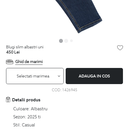
blugi slim albastri uni
450
Lei
Ghid de marimi
Selectati marimea
ADAUGA IN COS
COD:
1426945
Detalii produs
Culoare:
Albastru
Sezon:
2025 ti
Stil:
Casual