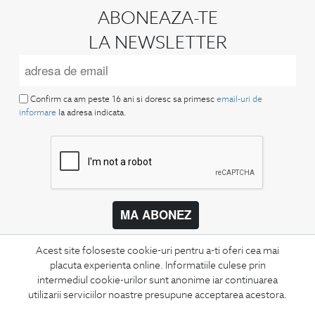
ABONEAZA-TE
LA NEWSLETTER
Confirm ca am peste 16 ani si doresc sa primesc
email-uri de
informare
la adresa indicata.
MA ABONEZ
Fii mereu la curent cu noutatile noastre,
Acest site foloseste cookie-uri pentru a-ti oferi cea mai
oferte speciale si trenduri in moda masculina.
placuta experienta online. Informatiile culese prin
intermediul cookie-urilor sunt anonime iar continuarea
CONCIERGE
utilizarii serviciilor noastre presupune acceptarea acestora.
Termeni si conditii