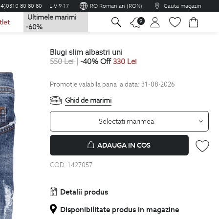
04)0310 80 80 80
L-V 9-17
RO Romanian (RON)
Cauta magazin
Ultimele marimi
na
9
tlet
-60%
blugi slim albastri uni
550
Lei
| -40% Off
330
Lei
Promotie valabila pana la data: 31-08-2026
Ghid de marimi
Selectati marimea
ADAUGA IN COS
COD:
1427057
Detalii produs
Disponibilitate produs in magazine