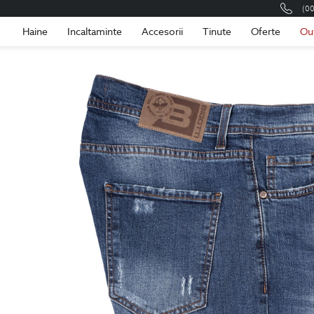
(0
Romania
Roma
Haine
Incaltaminte
Accesorii
Tinute
Oferte
Ou