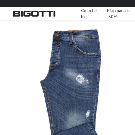
Colectie
Plaja pana la
In
-50%