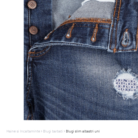
Haine si Incaltaminte
Blugi barbati
Blugi slim albastri uni