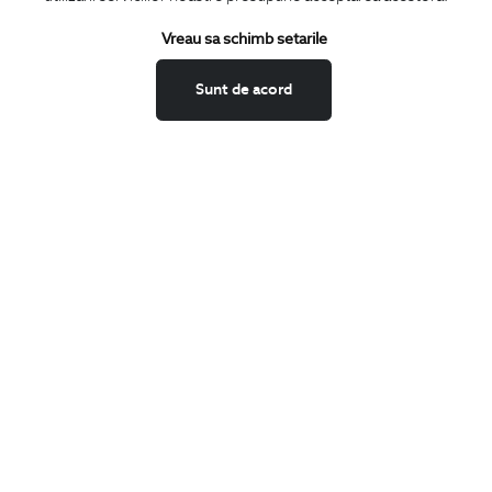
Termeni si conditii
Schimburi si retur
Vreau sa schimb setarile
Securitatea datelor
Sunt de acord
Feedback site
ANPC
SOL
BIGOTTI
Contact
Magazine
Cariere
Intrebari frecvente
Preturi retusuri
Sitemap
SHARE
Facebook