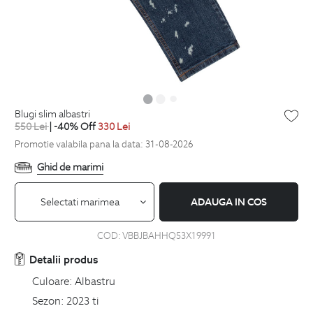
blugi slim albastri
550
Lei
| -40% Off
330
Lei
Promotie valabila pana la data: 31-08-2026
Ghid de marimi
Selectati marimea
ADAUGA IN COS
COD:
VBBJBAHHQ53X19991
Detalii produs
Culoare:
Albastru
Sezon:
2023 ti