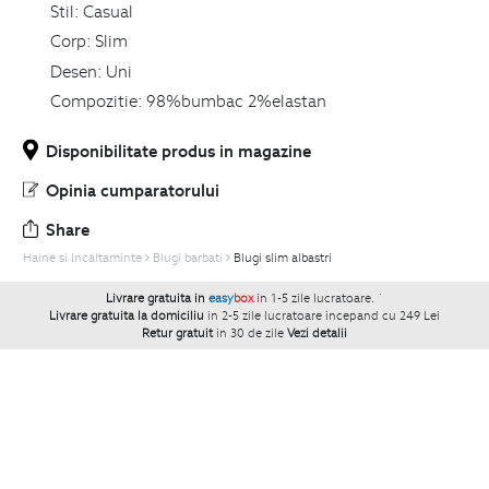
Stil:
Casual
Corp:
Slim
Desen:
Uni
Compozitie:
98%bumbac 2%elastan
Disponibilitate produs in magazine
Opinia cumparatorului
Share
Haine si Incaltaminte
Blugi barbati
Blugi slim albastri
Livrare gratuita in
easy
box
in 1-5 zile lucratoare.
`
Livrare gratuita la domiciliu
in 2-5 zile lucratoare incepand cu 249 Lei
Retur gratuit
in 30 de zile
Vezi detalii