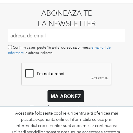
ABONEAZA-TE
LA NEWSLETTER
Confirm ca am peste 16 ani si doresc sa primesc
email-uri de
informare
la adresa indicata.
MA ABONEZ
Fii mereu la curent cu noutatile noastre,
Acest site foloseste cookie-uri pentru a-ti oferi cea mai
oferte speciale si trenduri in moda masculina.
placuta experienta online. Informatiile culese prin
intermediul cookie-urilor sunt anonime iar continuarea
CONCIERGE
utilizarii serviciilor noastre presupune acceptarea acestora.