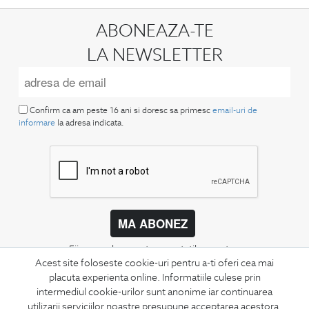
ABONEAZA-TE
LA NEWSLETTER
Confirm ca am peste 16 ani si doresc sa primesc
email-uri de
informare
la adresa indicata.
MA ABONEZ
Fii mereu la curent cu noutatile noastre,
Acest site foloseste cookie-uri pentru a-ti oferi cea mai
oferte speciale si trenduri in moda masculina.
placuta experienta online. Informatiile culese prin
intermediul cookie-urilor sunt anonime iar continuarea
CONCIERGE
utilizarii serviciilor noastre presupune acceptarea acestora.