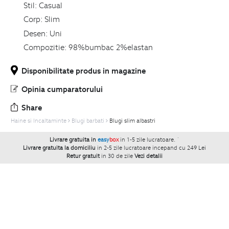
Stil:
Casual
Corp:
Slim
Desen:
Uni
Compozitie:
98%bumbac 2%elastan
Disponibilitate produs in magazine
Opinia cumparatorului
Share
Haine si Incaltaminte
Blugi barbati
Blugi slim albastri
Livrare gratuita in
easy
box
in 1-5 zile lucratoare.
`
Livrare gratuita la domiciliu
in 2-5 zile lucratoare incepand cu 249 Lei
Retur gratuit
in 30 de zile
Vezi detalii