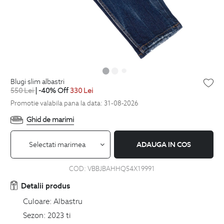
blugi slim albastri
550
Lei
| -40% Off
330
Lei
Promotie valabila pana la data: 31-08-2026
Ghid de marimi
Selectati marimea
ADAUGA IN COS
COD:
VBBJBAHHQ54X19991
Detalii produs
Culoare:
Albastru
Sezon:
2023 ti