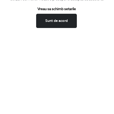
Termeni si conditii
Schimburi si retur
Vreau sa schimb setarile
Securitatea datelor
Sunt de acord
Feedback site
ANPC
SOL
BIGOTTI
Contact
Magazine
Cariere
Intrebari frecvente
Preturi retusuri
Sitemap
SHARE
Facebook