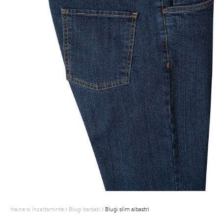
Haine si Incaltaminte
Blugi barbati
Blugi slim albastri