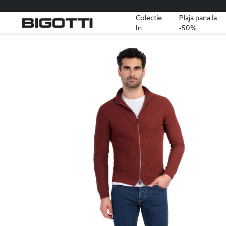
Colectie
Plaja pana la
In
-50%