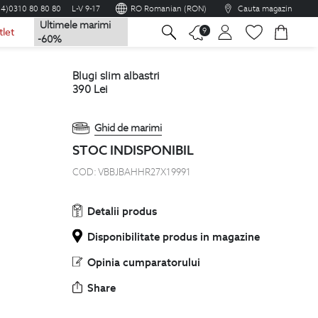
04)0310 80 80 80
L-V 9-17
RO Romanian (RON)
Cauta magazin
Ultimele marimi
na
9
tlet
-60%
blugi slim albastri
390
Lei
Ghid de marimi
STOC INDISPONIBIL
COD:
VBBJBAHHR27X19991
Detalii produs
Disponibilitate produs in magazine
Opinia cumparatorului
Share