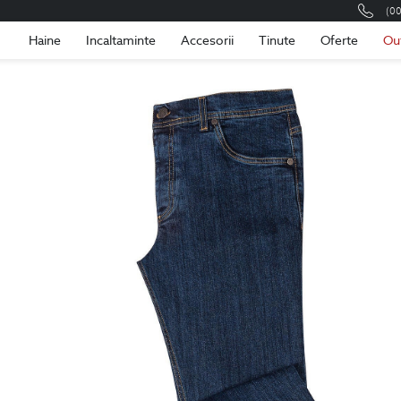
(0
Romania
Roma
Haine
Incaltaminte
Accesorii
Tinute
Oferte
Ou