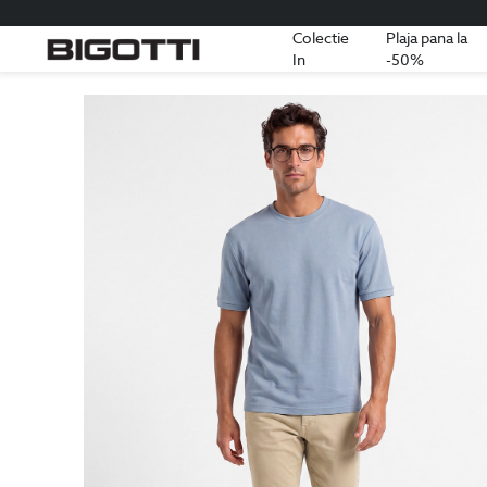
Colectie
Plaja pana la
In
-50%