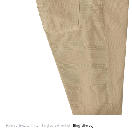
Haine si Incaltaminte
Blugi barbati outlet
Blugi slim bej