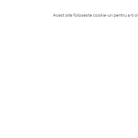
Acest site foloseste cookie-uri pentru a-ti o
ABONEAZA-TE
LA NEWSLETTER
CONCIERGE
Termeni si conditii
Schimburi si retur