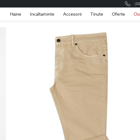
(0
Romania
Roma
Haine
Incaltaminte
Accesorii
Tinute
Oferte
Ou