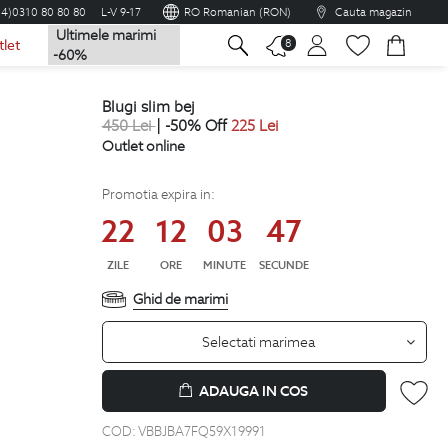
04)0310 80 80 80
L-V 9-17
RO Romanian (RON)
Cauta magazin
Ultimele marimi
na
8
tlet
-60%
blugi slim bej
450
Lei
| -50% Off
225
Lei
Outlet online
Promotia expira in:
22
12
03
46
ZILE
ORE
MINUTE
SECUNDE
Ghid de marimi
Selectati marimea
ADAUGA IN COS
COD:
VBBJBA7FQ59X19991