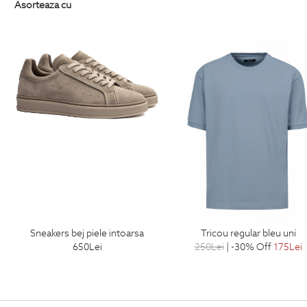
Asorteaza cu
sneakers bej piele intoarsa
tricou regular bleu uni
650
Lei
250
Lei
| -30% Off
175
Lei