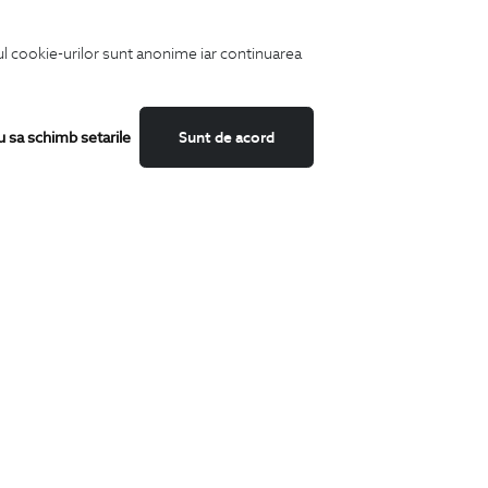
iul cookie-urilor sunt anonime iar continuarea
u sa schimb setarile
Sunt de acord
Fii mereu la curent cu noutatile noastre,
oferte speciale si trenduri in moda masculina.
CATEGORII
Camasi
Tricouri