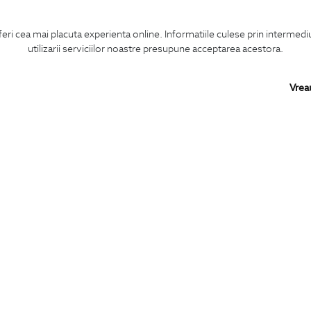
feri cea mai placuta experienta online. Informatiile culese prin intermed
utilizarii serviciilor noastre presupune acceptarea acestora.
Vrea
Confirm ca am peste 16 ani si doresc sa primesc
email-uri de informare
la adresa indicata.
MA ABONEZ
BIGOTTI
SHARE
Contact
Facebook
Magazine
LinkedIn