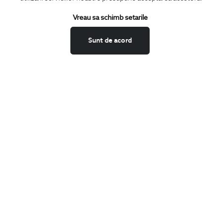
Termeni si conditii
Schimburi si retur
Vreau sa schimb setarile
Securitatea datelor
Sunt de acord
Feedback site
ANPC
SOL
BIGOTTI
Contact
Magazine
Cariere
Intrebari frecvente
Preturi retusuri
Sitemap
SHARE
Facebook