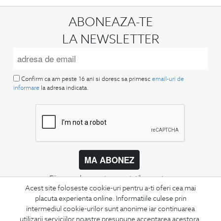
ABONEAZA-TE
LA NEWSLETTER
Confirm ca am peste 16 ani si doresc sa primesc
email-uri de
informare
la adresa indicata.
MA ABONEZ
Fii mereu la curent cu noutatile noastre,
Acest site foloseste cookie-uri pentru a-ti oferi cea mai
oferte speciale si trenduri in moda masculina.
placuta experienta online. Informatiile culese prin
intermediul cookie-urilor sunt anonime iar continuarea
CONCIERGE
utilizarii serviciilor noastre presupune acceptarea acestora.