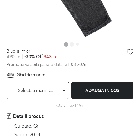
blugi slim gri
490
Lei
| -30% Off
343
Lei
Promotie valabila pana la data: 31-08-2026
Ghid de marimi
Selectati marimea
ADAUGA IN COS
COD:
1321496
Detalii produs
Culoare:
Gri
Sezon:
2024 ti