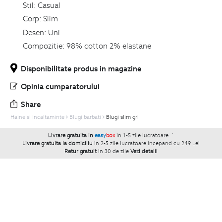
Stil:
Casual
Corp:
Slim
Desen:
Uni
Compozitie:
98% cotton 2% elastane
Disponibilitate produs in magazine
Opinia cumparatorului
Share
Haine si Incaltaminte
Blugi barbati
Blugi slim gri
Livrare gratuita in
easy
box
in 1-5 zile lucratoare.
`
Livrare gratuita la domiciliu
in 2-5 zile lucratoare incepand cu 249 Lei
Retur gratuit
in 30 de zile
Vezi detalii