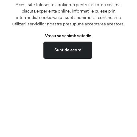
Acest site foloseste cookie-uri pentru a-ti oferi cea mai
placuta experienta online. Informatiile culese prin
CONCIERGE
intermediul cookie-urilor sunt anonime iar continuarea
Termeni si conditii
utilizarii serviciilor noastre presupune acceptarea acestora.
Schimburi si retur
Vreau sa schimb setarile
Securitatea datelor
Feedback site
Sunt de acord
ANPC
SOL
BIGOTTI
Contact
Magazine
Cariere
Intrebari frecvente
Preturi retusuri
Sitemap