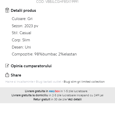
COD:
VBBJLCGHF85X19991
Detalii produs
Culoare:
Gri
Sezon:
2023 pv
Stil:
Casual
Corp:
Slim
Desen:
Uni
Compozitie:
98%bumbac 2%elastan
Opinia cumparatorului
Share
Haine si Incaltaminte
Blugi barbati outlet
Blugi slim gri limited collection
Livrare gratuita in
easy
box
in 1-5 zile lucratoare.
`
Livrare gratuita la domiciliu
in 2-5 zile lucratoare incepand cu 249 Lei
Retur gratuit
in 30 de zile
Vezi detalii