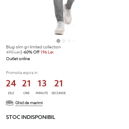
blugi slim gri limited collection
490
Lei
| -60% Off
196
Lei
Outlet online
Promotia expira in:
24
21
13
20
ZILE
ORE
MINUTE
SECUNDE
Ghid de marimi
STOC INDISPONIBIL