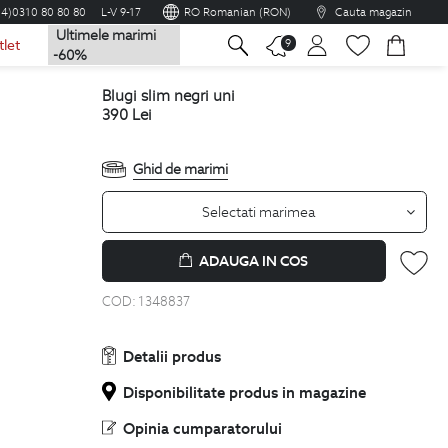
04)0310 80 80 80
L-V 9-17
RO Romanian (RON)
Cauta magazin
Ultimele marimi
na
9
tlet
-60%
blugi slim negri uni
390
Lei
Ghid de marimi
Selectati marimea
ADAUGA IN COS
COD:
1348837
Detalii produs
Disponibilitate produs in magazine
Opinia cumparatorului