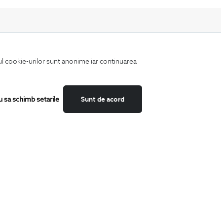
iul cookie-urilor sunt anonime iar continuarea
Fii mereu la curent cu noutatile noastre,
oferte speciale si trenduri in moda masculina.
u sa schimb setarile
Sunt de acord
CATEGORII
Camasi
Tricouri
Sacouri
Costume
Incaltaminte