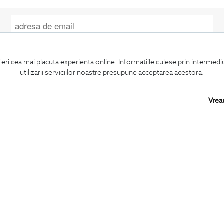
Confirm ca am peste 16 ani si doresc sa primesc
email-uri de informare
la adresa indicata.
feri cea mai placuta experienta online. Informatiile culese prin intermed
utilizarii serviciilor noastre presupune acceptarea acestora.
Vrea
MA ABONEZ
BIGOTTI
SHARE
Contact
Facebook
Magazine
LinkedIn
Cariere
Twitter
Intrebari frecvente
Pinterest
Preturi retusuri
Instagram