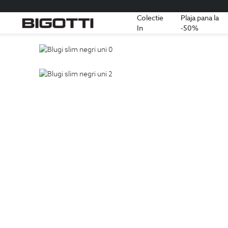
Colectie
Plaja pana la
In
-50%