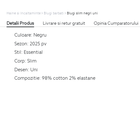
Haine si Incaltaminte
Blugi barbati
Blugi slim negri uni
Detalii Produs
Livrare si retur gratuit
Opinia Cumparatorului
Culoare:
Negru
Sezon:
2025 pv
Stil:
Essential
Corp:
Slim
Desen:
Uni
Compozitie:
98% cotton 2% elastane