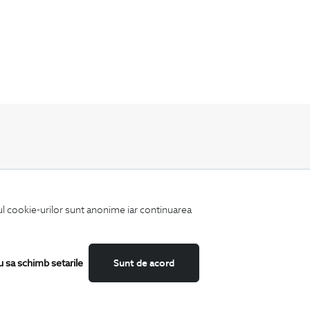
Fii mereu la curent cu noutatile noastre,
oferte speciale si trenduri in moda masculina.
iul cookie-urilor sunt anonime iar continuarea
u sa schimb setarile
Sunt de acord