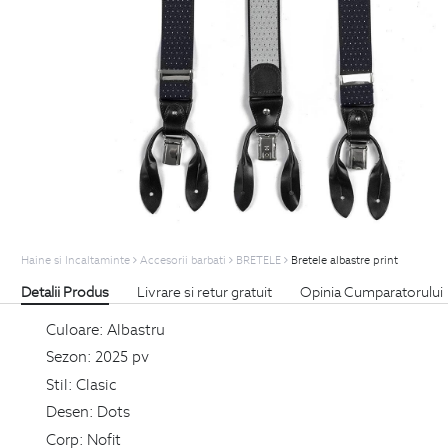
Haine si Incaltaminte
Accesorii barbati
BRETELE
Bretele albastre print
Detalii Produs
Livrare si retur gratuit
Opinia Cumparatorului
Culoare:
Albastru
Sezon:
2025 pv
Stil:
Clasic
Desen:
Dots
Corp:
Nofit