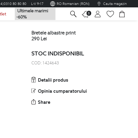
04)0310 80 80 80
L-V 9-17
RO Romanian (RON)
Cauta magazin
Ultimele marimi
na
8
tlet
-60%
bretele albastre print
290
Lei
STOC INDISPONIBIL
COD:
1424643
Detalii produs
Opinia cumparatorului
Share