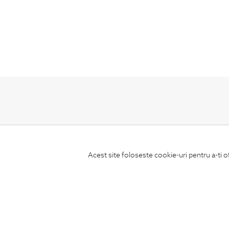
ABONEAZA-TE
LA NEWSLETTER
Acest site foloseste cookie-uri pentru a-ti o