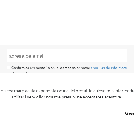
Confirm ca am peste 16 ani si doresc sa primesc
email-uri de informare
la adresa indicata.
feri cea mai placuta experienta online. Informatiile culese prin intermed
utilizarii serviciilor noastre presupune acceptarea acestora.
Vrea
MA ABONEZ