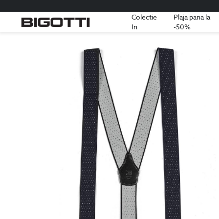
Colectie
Plaja pana la
In
-50%